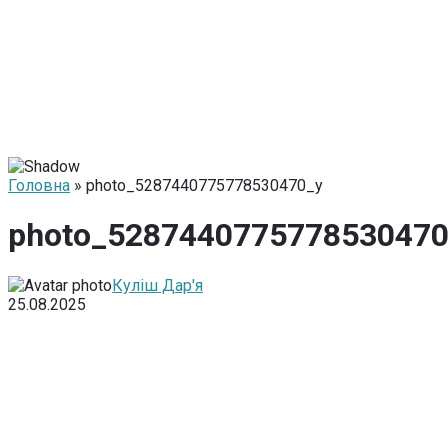
Головна
» photo_5287440775778530470_y
photo_5287440775778530470
Куліш Дар'я
25.08.2025