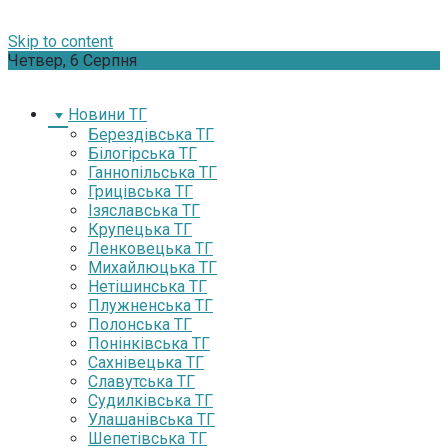
Skip to content
Четвер, 6 Серпня
Новини ТГ
Берездівська ТГ
Білогірська ТГ
Ганнопільська ТГ
Грицівська ТГ
Ізяславська ТГ
Крупецька ТГ
Ленковецька ТГ
Михайлюцька ТГ
Нетішинська ТГ
Плужненська ТГ
Полонська ТГ
Понінківська ТГ
Сахнівецька ТГ
Славутська ТГ
Судилківська ТГ
Улашанівська ТГ
Шепетівська ТГ