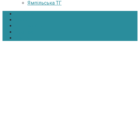
Ямпільська ТГ
Головна
Новини
Інтерв’ю
Про нас
Контакти