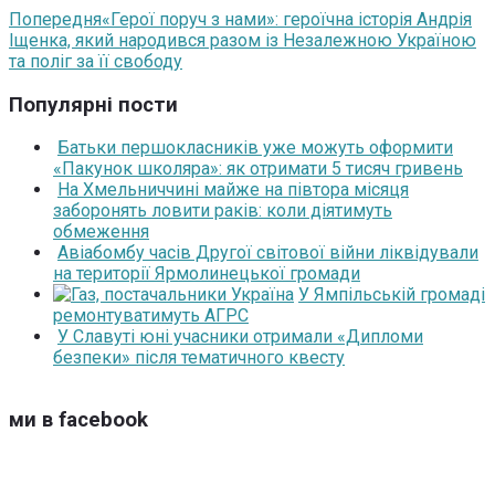
Попередня
«Герої поруч з нами»: героїчна історія Андрія
Іщенка, який народився разом із Незалежною Україною
та поліг за її свободу
Популярні пости
Батьки першокласників уже можуть оформити
«Пакунок школяра»: як отримати 5 тисяч гривень
На Хмельниччині майже на півтора місяця
заборонять ловити раків: коли діятимуть
обмеження
Авіабомбу часів Другої світової війни ліквідували
на території Ярмолинецької громади
У Ямпільській громаді
ремонтуватимуть АГРС
У Славуті юні учасники отримали «Дипломи
безпеки» після тематичного квесту
ми в facebook