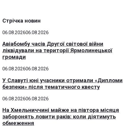
Стрічка новин
06.08.2026
06.08.2026
Авіабомбу часів Другої світової війни
ліквідували на території Ярмолинецької
громади
06.08.2026
06.08.2026
У Славуті юні учасники отримали «Дипломи
безпеки» після тематичного квесту
06.08.2026
06.08.2026
На Хмельниччині майже на півтора місяця
заборонять ловити раків: коли діятимуть
обмеження