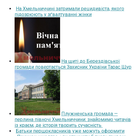
На Хмельниччині затримали рецидивіста, якого
підозрюють у зґвалтуванні жінки
На щиті до Берездівської
громади повертається Захисник України Тарас Щур
Плужненська громада —
перлина півночі Хмельниччини: знайомимо читачів
із краєм, де історія творить сучасність
Батьки першокласників уже можуть оформити