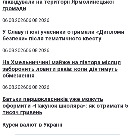
ліквідували на території Ярмолинецької
громади
06.08.2026
06.08.2026
У Славуті юні учасники отримали «Дипломи
безпеки» після тематичного квесту
06.08.2026
06.08.2026
На Хмельниччині майже на півтора місяця
заборонять ловити раків: коли діятимуть
обмеження
06.08.2026
06.08.2026
Батьки першокласників уже можуть
оформити «Пакунок школяра»: як отримати 5
тисяч гривень
Курси валют в Україні