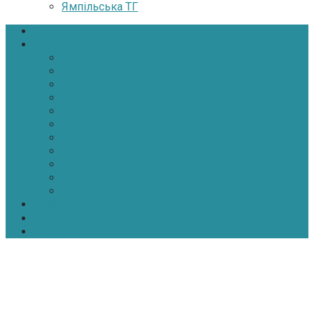
Ямпільська ТГ
Головна
Новини
Політика
Економіка
Інфраструктура
Медицина
Освіта
Культура
Екологія
Суспільство
Спорт
Надзвичайні
АТО-ООС
Інтерв’ю
Про нас
Контакти