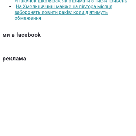
«Пакунок школяра»: як отримати 5 тисяч гривень
На Хмельниччині майже на півтора місяця
заборонять ловити раків: коли діятимуть
обмеження
ми в facebook
реклама