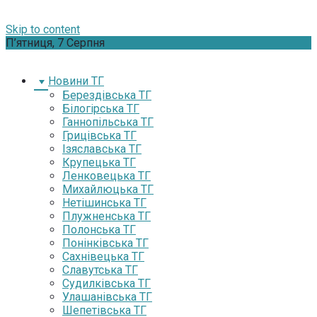
Skip to content
П’ятниця, 7 Серпня
Новини ТГ
Берездівська ТГ
Білогірська ТГ
Ганнопільська ТГ
Грицівська ТГ
Ізяславська ТГ
Крупецька ТГ
Ленковецька ТГ
Михайлюцька ТГ
Нетішинська ТГ
Плужненська ТГ
Полонська ТГ
Понінківська ТГ
Сахнівецька ТГ
Славутська ТГ
Судилківська ТГ
Улашанівська ТГ
Шепетівська ТГ