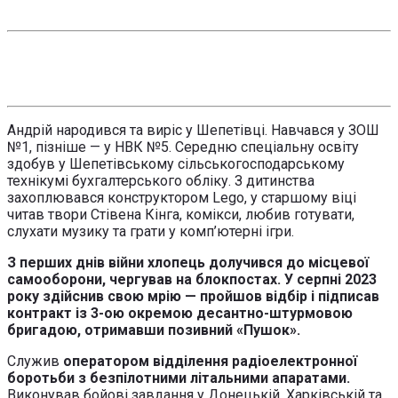
Андрій народився та виріс у Шепетівці. Навчався у ЗОШ
№1, пізніше — у НВК №5. Середню спеціальну освіту
здобув у Шепетівському сільськогосподарському
технікумі бухгалтерського обліку. З дитинства
захоплювався конструктором Lego, у старшому віці
читав твори Стівена Кінга, комікси, любив готувати,
слухати музику та грати у комп’ютерні ігри.
З перших днів війни хлопець долучився до місцевої
самооборони, чергував на блокпостах. У серпні 2023
року здійснив свою мрію — пройшов відбір і підписав
контракт із 3-ою окремою десантно-штурмовою
бригадою, отримавши позивний «Пушок».
Служив
оператором відділення радіоелектронної
боротьби з безпілотними літальними апаратами.
Виконував бойові завдання у Донецькій, Харківській та