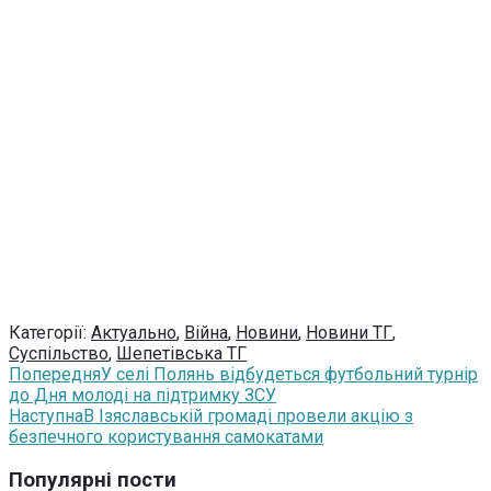
Категорії:
Актуально
,
Війна
,
Новини
,
Новини ТГ
,
Суспільство
,
Шепетівська ТГ
Попередня
У селі Полянь відбудеться футбольний турнір
до Дня молоді на підтримку ЗСУ
Наступна
В Ізяславській громаді провели акцію з
безпечного користування самокатами
Популярні пости