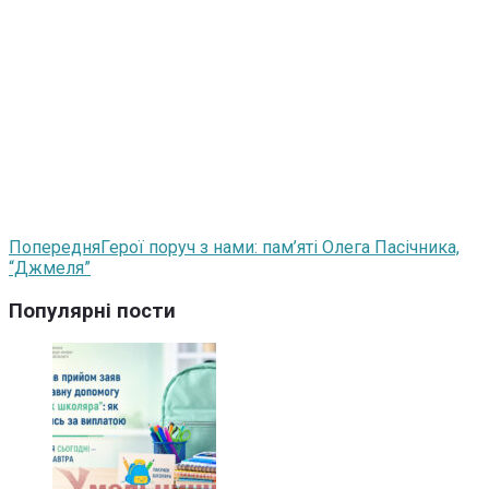
Попередня
Герої поруч з нами: пам’яті Олега Пасічника,
“Джмеля”
Популярні пости