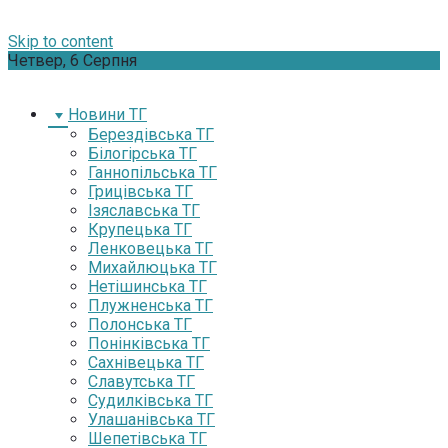
Skip to content
Четвер, 6 Серпня
Новини ТГ
Берездівська ТГ
Білогірська ТГ
Ганнопільська ТГ
Грицівська ТГ
Ізяславська ТГ
Крупецька ТГ
Ленковецька ТГ
Михайлюцька ТГ
Нетішинська ТГ
Плужненська ТГ
Полонська ТГ
Понінківська ТГ
Сахнівецька ТГ
Славутська ТГ
Судилківська ТГ
Улашанівська ТГ
Шепетівська ТГ