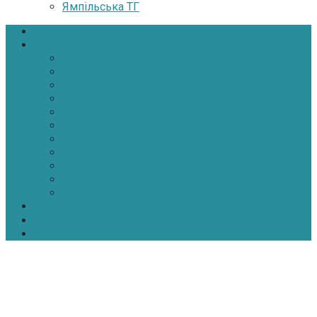
Ямпільська ТГ
Головна
Новини
Політика
Економіка
Інфраструктура
Медицина
Освіта
Культура
Екологія
Суспільство
Спорт
Надзвичайні
АТО-ООС
Інтерв’ю
Про нас
Контакти