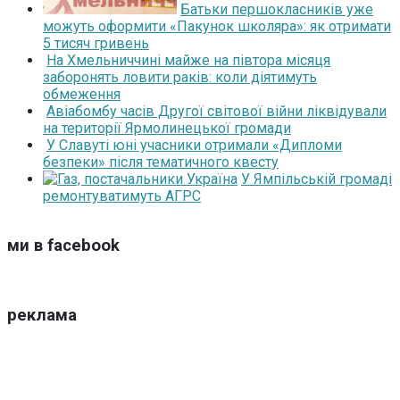
Батьки першокласників уже
можуть оформити «Пакунок школяра»: як отримати
5 тисяч гривень
На Хмельниччині майже на півтора місяця
заборонять ловити раків: коли діятимуть
обмеження
Авіабомбу часів Другої світової війни ліквідували
на території Ярмолинецької громади
У Славуті юні учасники отримали «Дипломи
безпеки» після тематичного квесту
У Ямпільській громаді
ремонтуватимуть АГРС
ми в facebook
реклама