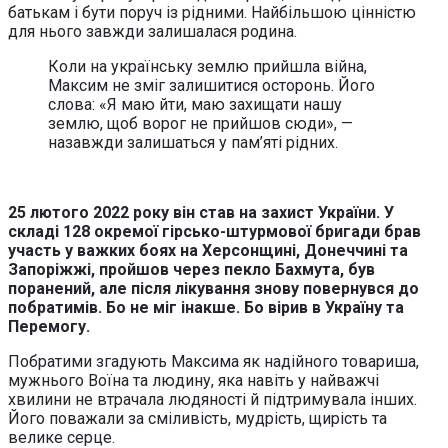
батькам і бути поруч із рідними. Найбільшою цінністю
для нього завжди залишалася родина.
Коли на українську землю прийшла війна,
Максим не зміг залишитися осторонь. Його
слова: «Я маю йти, маю захищати нашу
землю, щоб ворог не прийшов сюди», —
назавжди залишаться у пам’яті рідних.
25 лютого 2022 року він став на захист України. У
складі 128 окремої гірсько-штурмової бригади брав
участь у важких боях на Херсонщині, Донеччині та
Запоріжжі, пройшов через пекло Бахмута, був
поранений, але після лікування знову повернувся до
побратимів. Бо не міг інакше. Бо вірив в Україну та
Перемогу.
Побратими згадують Максима як надійного товариша,
мужнього Воїна та людину, яка навіть у найважчі
хвилини не втрачала людяності й підтримувала інших.
Його поважали за сміливість, мудрість, щирість та
велике серце.