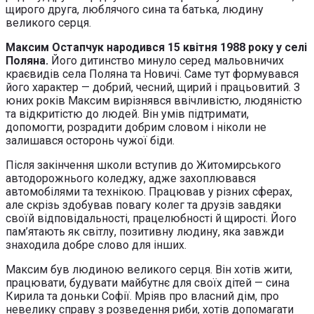
щирого друга, люблячого сина та батька, людину
великого серця.
Максим Остапчук народився 15 квітня 1988 року у селі
Поляна.
Його дитинство минуло серед мальовничих
краєвидів села Поляна та Новичі. Саме тут формувався
його характер — добрий, чесний, щирий і працьовитий. З
юних років Максим вирізнявся ввічливістю, людяністю
та відкритістю до людей. Він умів підтримати,
допомогти, розрадити добрим словом і ніколи не
залишався осторонь чужої біди.
Після закінчення школи вступив до Житомирського
автодорожнього коледжу, адже захоплювався
автомобілями та технікою. Працював у різних сферах,
але скрізь здобував повагу колег та друзів завдяки
своїй відповідальності, працелюбності й щирості. Його
пам’ятають як світлу, позитивну людину, яка завжди
знаходила добре слово для інших.
Максим був людиною великого серця. Він хотів жити,
працювати, будувати майбутнє для своїх дітей — сина
Кирила та доньки Софії. Мріяв про власний дім, про
невелику справу з розведення риби, хотів допомагати