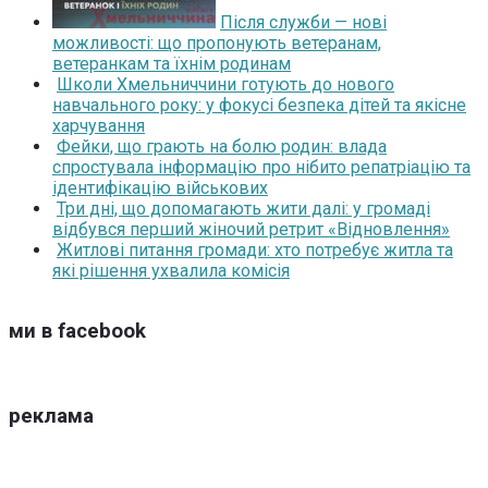
Після служби — нові
можливості: що пропонують ветеранам,
ветеранкам та їхнім родинам
Школи Хмельниччини готують до нового
навчального року: у фокусі безпека дітей та якісне
харчування
Фейки, що грають на болю родин: влада
спростувала інформацію про нібито репатріацію та
ідентифікацію військових
Три дні, що допомагають жити далі: у громаді
відбувся перший жіночий ретрит «Відновлення»
Житлові питання громади: хто потребує житла та
які рішення ухвалила комісія
ми в facebook
реклама