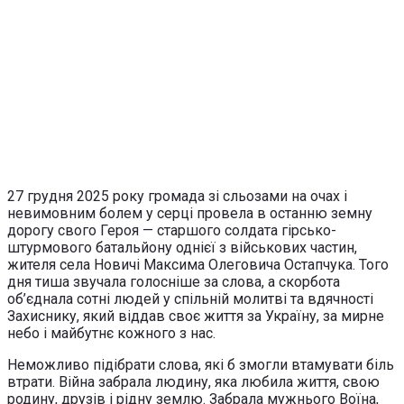
27 грудня 2025 року громада зі сльозами на очах і
невимовним болем у серці провела в останню земну
дорогу свого Героя — старшого солдата гірсько-
штурмового батальйону однієї з військових частин,
жителя села Новичі Максима Олеговича Остапчука. Того
дня тиша звучала голосніше за слова, а скорбота
об’єднала сотні людей у спільній молитві та вдячності
Захиснику, який віддав своє життя за Україну, за мирне
небо і майбутнє кожного з нас.
Неможливо підібрати слова, які б змогли втамувати біль
втрати. Війна забрала людину, яка любила життя, свою
родину, друзів і рідну землю. Забрала мужнього Воїна,