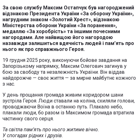
За свою службу Максим Остапчук був нагороджений
відзнакою Президента України «За оборону України»,
нагрудним знаком «Золотий Хрест», відзнакою
Міністерства оборони України «За поранення»,
медаллю «За хоробрість» та іншими почесними
нагородами. Але найвищою його нагородою
назавжди залишиться вдячність людей і пам’ять про
нього як про справжнього Героя.
19 грудня 2025 року, виконуючи бойове завдання на
Запорізькому напрямку, Максим Олегович загинув у
бою за свободу та незалежність України. Він віддав
найдорожче — своє життя — за мирне майбутнє кожного
з нас.
У день прощання громада живим коридором шани
зустріла Героя. Люди ставали на коліна, схиляли голови,
проводжаючи Воїна в останню путь. Плакало небо,
плакали люди, бо разом із Максимом громада втратила
частинку свого серця.
Та світла пам’ять про нього житиме вічно.
У спогадах рідних і друзів.