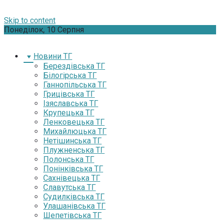
Skip to content
Понеділок, 10 Серпня
Новини ТГ
Берездівська ТГ
Білогірська ТГ
Ганнопільська ТГ
Грицівська ТГ
Ізяславська ТГ
Крупецька ТГ
Ленковецька ТГ
Михайлюцька ТГ
Нетішинська ТГ
Плужненська ТГ
Полонська ТГ
Понінківська ТГ
Сахнівецька ТГ
Славутська ТГ
Судилківська ТГ
Улашанівська ТГ
Шепетівська ТГ