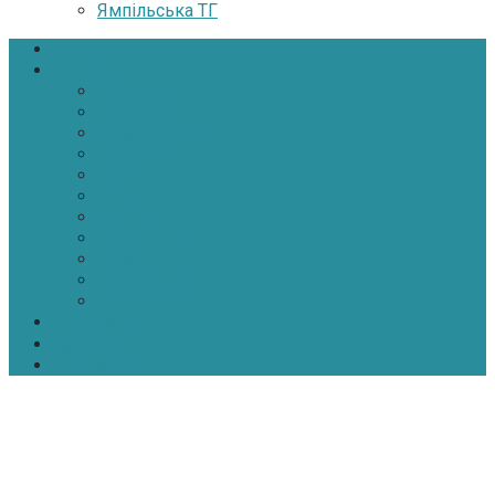
Ямпільська ТГ
Головна
Новини
Політика
Економіка
Інфраструктура
Медицина
Освіта
Культура
Екологія
Суспільство
Спорт
Надзвичайні
АТО-ООС
Інтерв’ю
Про нас
Контакти