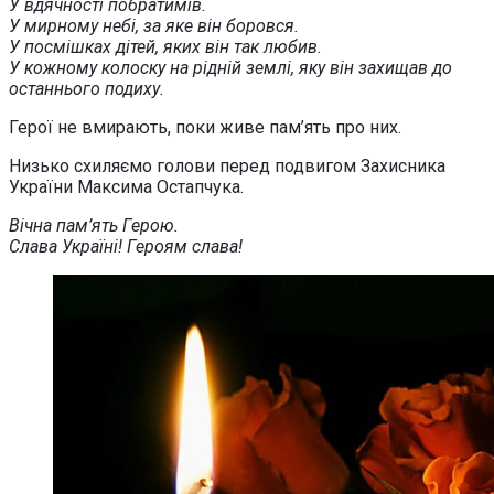
У вдячності побратимів.
У мирному небі, за яке він боровся.
У посмішках дітей, яких він так любив.
У кожному колоску на рідній землі, яку він захищав до
останнього подиху.
Герої не вмирають, поки живе пам’ять про них.
Низько схиляємо голови перед подвигом Захисника
України Максима Остапчука.
Вічна пам’ять Герою.
Слава Україні! Героям слава!