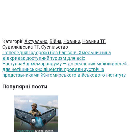
Категорії:
Актуально
,
Війна
,
Новини
,
Новини ТГ
,
Судилківська ТГ
,
Суспільство
Попередня
Подорожі без бар’єрів: Хмельниччина
відкриває доступний туризм для всіх
Наступна
Від меморандуму — до реальних можливостей:
для нетішинських ліцеїстів провели зустріч із
представниками Житомирського військового інституту
Популярні пости