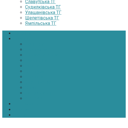
Славутська ТГ
Судилківська ТГ
Улашанівська ТГ
Шепетівська ТГ
Ямпільська ТГ
Головна
Новини
Політика
Економіка
Інфраструктура
Медицина
Освіта
Культура
Екологія
Суспільство
Спорт
Надзвичайні
АТО-ООС
Інтерв’ю
Про нас
Контакти