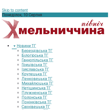
Skip to content
Понеділок, 10 Серпня
Новини ТГ
Берездівська ТГ
Білогірська ТГ
Ганнопільська ТГ
Грицівська ТГ
Ізяславська ТГ
Крупецька ТГ
Ленковецька ТГ
Михайлюцька ТГ
Нетішинська ТГ
Плужненська ТГ
Полонська ТГ
Понінківська ТГ
Сахнівецька ТГ