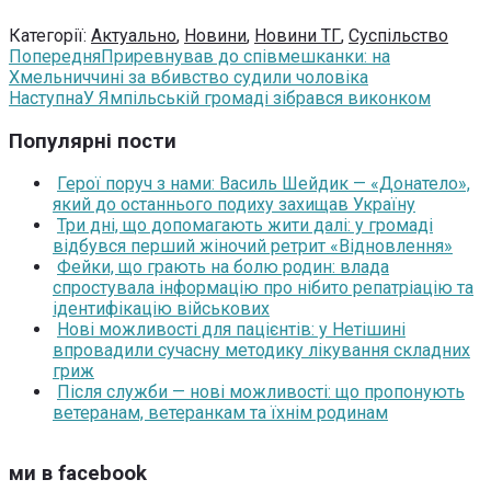
Категорії:
Актуально
,
Новини
,
Новини ТГ
,
Суспільство
Попередня
Приревнував до співмешканки: на
Хмельниччині за вбивство судили чоловіка
Наступна
У Ямпільській громаді зібрався виконком
Популярні пости
Герої поруч з нами: Василь Шейдик — «Донатело»,
який до останнього подиху захищав Україну
Три дні, що допомагають жити далі: у громаді
відбувся перший жіночий ретрит «Відновлення»
Фейки, що грають на болю родин: влада
спростувала інформацію про нібито репатріацію та
ідентифікацію військових
Нові можливості для пацієнтів: у Нетішині
впровадили сучасну методику лікування складних
гриж
Після служби — нові можливості: що пропонують
ветеранам, ветеранкам та їхнім родинам
ми в facebook