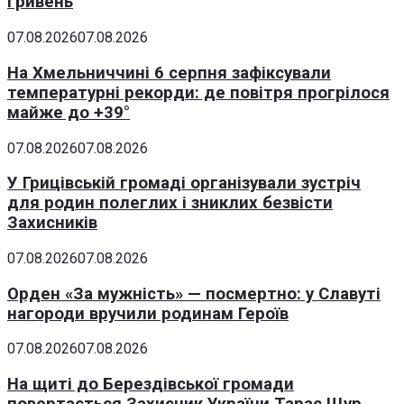
гривень
07.08.2026
07.08.2026
На Хмельниччині 6 серпня зафіксували
температурні рекорди: де повітря прогрілося
майже до +39°
07.08.2026
07.08.2026
У Грицівській громаді організували зустріч
для родин полеглих і зниклих безвісти
Захисників
07.08.2026
07.08.2026
Орден «За мужність» — посмертно: у Славуті
нагороди вручили родинам Героїв
07.08.2026
07.08.2026
На щиті до Берездівської громади