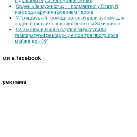
підозрюють у зґвалтуванні жінки
Орден «За мужність» — посмертно: у Славуті
нагороди вручили родинам Героїв
У Грицівській громаді організували зустріч для
родин полеглих і зниклих безвісти Захисників
На Хмельниччині 6 серпня зафіксували
температурні рекорди: де повітря прогрілося
майже до +39°
ми в facebook
реклама