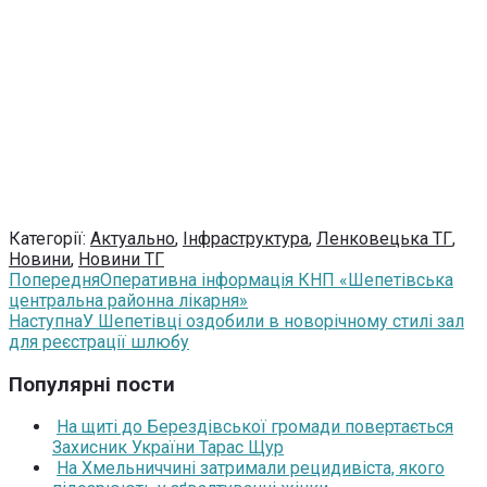
Категорії:
Актуально
,
Інфраструктура
,
Ленковецька ТГ
,
Новини
,
Новини ТГ
Попередня
Оперативна інформація КНП «Шепетівська
центральна районна лікарня»
Наступна
У Шепетівці оздобили в новорічному стилі зал
для реєстрації шлюбу
Популярні пости
На щиті до Берездівської громади повертається
Захисник України Тарас Щур
На Хмельниччині затримали рецидивіста, якого