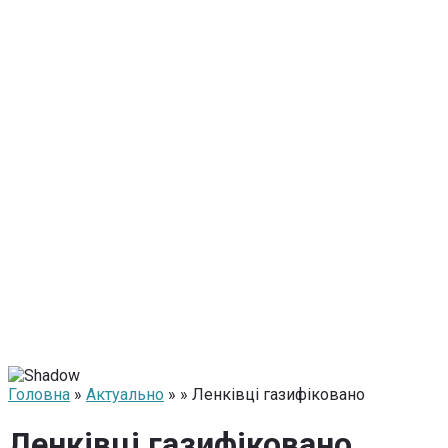
Головна
»
Актуально
» » Ленківці газифіковано
Ленківці газифіковано