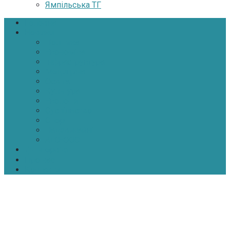
Ямпільська ТГ
Головна
Новини
Політика
Економіка
Інфраструктура
Медицина
Освіта
Культура
Екологія
Суспільство
Спорт
Надзвичайні
АТО-ООС
Інтерв’ю
Про нас
Контакти