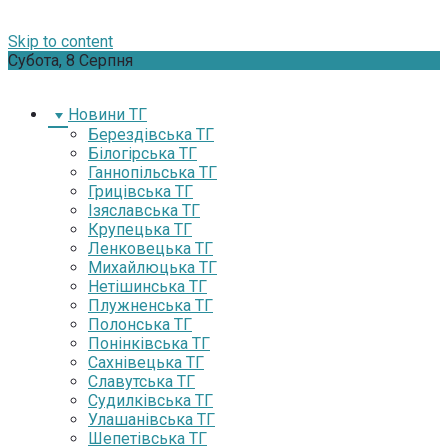
Skip to content
Субота, 8 Серпня
Новини ТГ
Берездівська ТГ
Білогірська ТГ
Ганнопільська ТГ
Грицівська ТГ
Ізяславська ТГ
Крупецька ТГ
Ленковецька ТГ
Михайлюцька ТГ
Нетішинська ТГ
Плужненська ТГ
Полонська ТГ
Понінківська ТГ
Сахнівецька ТГ
Славутська ТГ
Судилківська ТГ
Улашанівська ТГ
Шепетівська ТГ