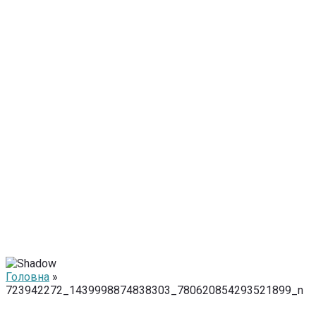
Головна
»
723942272_1439998874838303_780620854293521899_n