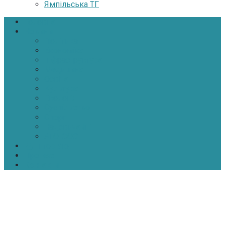
Ямпільська ТГ
Головна
Новини
Політика
Економіка
Інфраструктура
Медицина
Освіта
Культура
Екологія
Суспільство
Спорт
Надзвичайні
АТО-ООС
Інтерв’ю
Про нас
Контакти