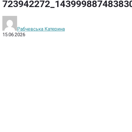
723942272_14399988748383
Рабчевська Катерина
15.06.2026