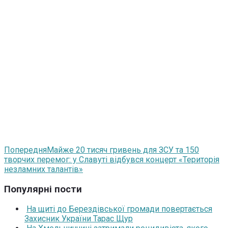
Попередня
Майже 20 тисяч гривень для ЗСУ та 150
творчих перемог: у Славуті відбувся концерт «Територія
незламних талантів»
Популярні пости
На щиті до Берездівської громади повертається
Захисник України Тарас Щур