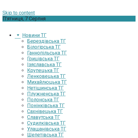
Skip to content
П’ятниця, 7 Серпня
Новини ТГ
Берездівська ТГ
Білогірська ТГ
Ганнопільська ТГ
Грицівська ТГ
Ізяславська ТГ
Крупецька ТГ
Ленковецька ТГ
Михайлюцька ТГ
Нетішинська ТГ
Плужненська ТГ
Полонська ТГ
Понінківська ТГ
Сахнівецька ТГ
Славутська ТГ
Судилківська ТГ
Улашанівська ТГ
Шепетівська ТГ