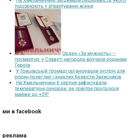
На Хмельниччині затримали рецидивіста, якого
підозрюють у зґвалтуванні жінки
Орден «За мужність» —
посмертно: у Славуті нагороди вручили родинам
Героїв
У Грицівській громаді організували зустріч для
родин полеглих і зниклих безвісти Захисників
На Хмельниччині 6 серпня зафіксували
температурні рекорди: де повітря прогрілося
майже до +39°
ми в facebook
реклама