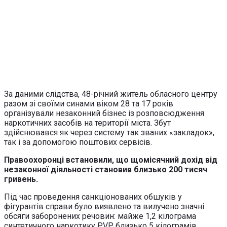
За даними слідства, 48-річний житель обласного центру
разом зі своїми синами віком 28 та 17 років
організували незаконний бізнес із розповсюдження
наркотичних засобів на території міста. Збут
здійснювався як через систему так званих «закладок»,
так і за допомогою поштових сервісів.
Правоохоронці встановили, що щомісячний дохід від
незаконної діяльності становив близько 200 тисяч
гривень.
Під час проведення санкціонованих обшуків у
фігурантів справи було виявлено та вилучено значні
обсяги заборонених речовин: майже 1,2 кілограма
синтетичного наркотику PVP, близько 5 кілограмів