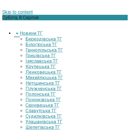
Skip to content
Субота, 8 Серпня
Новини ТГ
Берездівська ТГ
Білогірська ТГ
Ганнопільська ТГ
Грицівська ТГ
Ізяславська ТГ
Крупецька ТГ
Ленковецька ТГ
Михайлюцька ТГ
Нетішинська ТГ
Плужненська ТГ
Полонська ТГ
Понінківська ТГ
Сахнівецька ТГ
Славутська ТГ
Судилківська ТГ
Улашанівська ТГ
Шепетівська ТГ