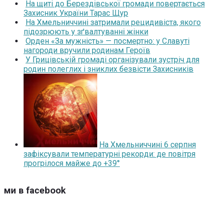
На щиті до Берездівської громади повертається
Захисник України Тарас Щур
На Хмельниччині затримали рецидивіста, якого
підозрюють у зґвалтуванні жінки
Орден «За мужність» — посмертно: у Славуті
нагороди вручили родинам Героїв
У Грицівській громаді організували зустріч для
родин полеглих і зниклих безвісти Захисників
На Хмельниччині 6 серпня
зафіксували температурні рекорди: де повітря
прогрілося майже до +39°
ми в facebook