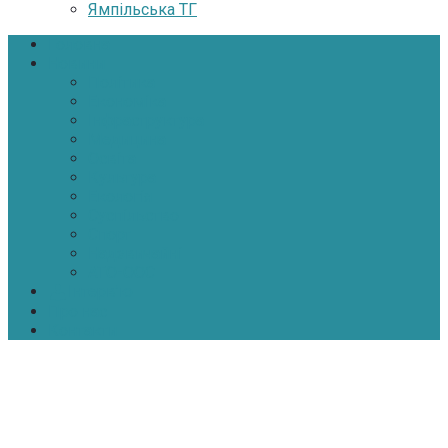
Ямпільська ТГ
Головна
Новини
Політика
Економіка
Інфраструктура
Медицина
Освіта
Культура
Екологія
Суспільство
Спорт
Надзвичайні
АТО-ООС
Інтерв’ю
Про нас
Контакти