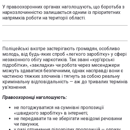
У правоохоронних органах наголошують, що боротьба з
наркозлочинністю залишається одним із пріоритетних
напрямків роботи на території області.
Поліцейські вкотре застерігають громадян, особливо
молодь, від будь-яких спроб «легкого заробітку» у сфері
незаконного обігу наркотиків. Так звані «кур’єрські
підробітки», «закладки» чи робота через месенджери
можуть здаватися безпечними, однак насправді вони є
частиною тяжких злочинів і тягнуть за собою реальну
кримінальну відповідальність — аж до тривалих термінів
ув’язнення.
Правоохоронці наголошують:
не погоджуватися на сумнівні пропозиції
«швидкого заробітку» в інтернеті;
не передавати та не зберігати невідомі речовини
чи пакунки;
у разі отримання підозрілих пропозицій — одразу