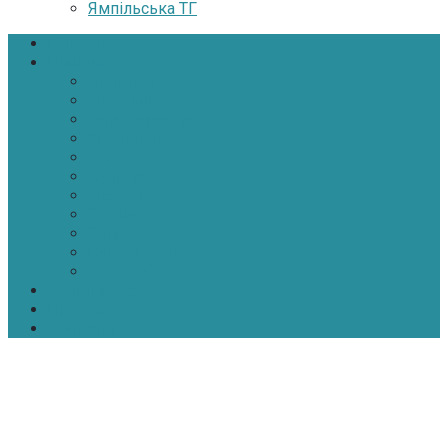
Ямпільська ТГ
Головна
Новини
Політика
Економіка
Інфраструктура
Медицина
Освіта
Культура
Екологія
Суспільство
Спорт
Надзвичайні
АТО-ООС
Інтерв’ю
Про нас
Контакти