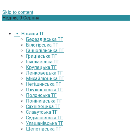
Skip to content
Неділя, 9 Серпня
Новини ТГ
Берездівська ТГ
Білогірська ТГ
Ганнопільська ТГ
Грицівська ТГ
Ізяславська ТГ
Крупецька ТГ
Ленковецька ТГ
Михайлюцька ТГ
Нетішинська ТГ
Плужненська ТГ
Полонська ТГ
Понінківська ТГ
Сахнівецька ТГ
Славутська ТГ
Судилківська ТГ
Улашанівська ТГ
Шепетівська ТГ