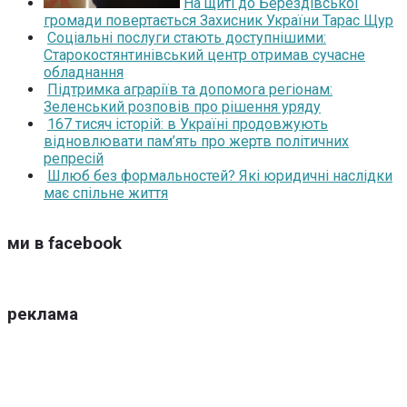
На щиті до Берездівської
громади повертається Захисник України Тарас Щур
Соціальні послуги стають доступнішими:
Старокостянтинівський центр отримав сучасне
обладнання
Підтримка аграріїв та допомога регіонам:
Зеленський розповів про рішення уряду
167 тисяч історій: в Україні продовжують
відновлювати пам’ять про жертв політичних
репресій
Шлюб без формальностей? Які юридичні наслідки
має спільне життя
ми в facebook
реклама