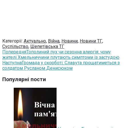
Категорії:
Актуально
,
Війна
,
Новини
,
Новини ТГ
,
Суспільство
,
Шепетівська ТГ
Попередня
Тополиний пух чи сезонна алергія: чому
жителі Хмельниччини плутають симптоми із застудою
Наступна
Громада у скорботі: Славута прощатиметься з
солдатом Русланом Денисюком
Популярні пости