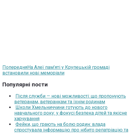
Попередня
На Алеї пам’яті у Крупецькій громаді
встановили нові меморіали
Популярні пости
Після служби — нові можливості: що пропонують
ветеранам, ветеранкам та їхнім родинам
Школи Хмельниччини готують до нового
навчального року: у фокусі безпека дітей та якісне
харчування
Фейки, що грають на болю родин: влада
спростувала інформацію про нібито репатріацію та