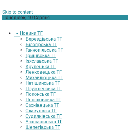
Skip to content
Понеділок, 10 Серпня
Новини ТГ
Берездівська ТГ
Білогірська ТГ
Ганнопільська ТГ
Грицівська ТГ
Ізяславська ТГ
Крупецька ТГ
Ленковецька ТГ
Михайлюцька ТГ
Нетішинська ТГ
Плужненська ТГ
Полонська ТГ
Понінківська ТГ
Сахнівецька ТГ
Славутська ТГ
Судилківська ТГ
Улашанівська ТГ
Шепетівська ТГ