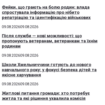
Фейки, що грають на болю родин: влада
спростувала інформацію про нібито
репатріацію та ідентифікацію військових
09.08.2026
09.08.2026
Після служби — нові можливості: що
пропонують ветеранам, ветеранкам та їхнім
родинам
09.08.2026
09.08.2026
Школи Хмельниччини готують до нового
навчального року: у фокусі безпека дітей та
якісне харчування
09.08.2026
09.08.2026
Житлові питання громади: хто потребує
житла та які рішення ухвалила комісія