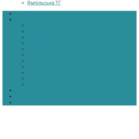
Ямпільська ТГ
Головна
Новини
Політика
Економіка
Інфраструктура
Медицина
Освіта
Культура
Екологія
Суспільство
Спорт
Надзвичайні
АТО-ООС
Інтерв’ю
Про нас
Контакти