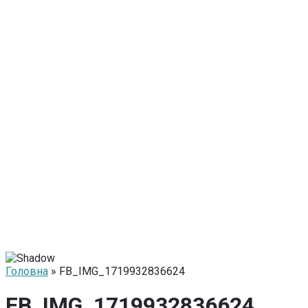
Головна
» FB_IMG_1719932836624
FB_IMG_1719932836624