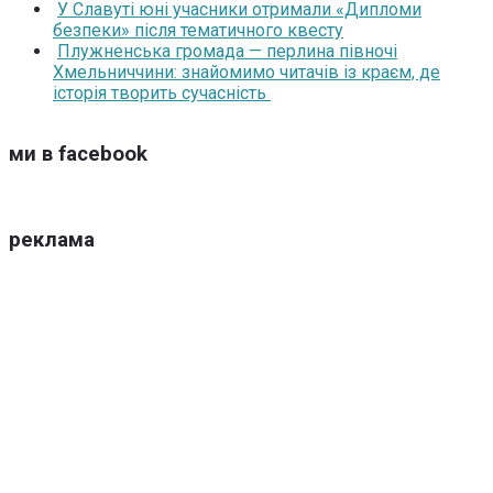
У Славуті юні учасники отримали «Дипломи
безпеки» після тематичного квесту
Плужненська громада — перлина півночі
Хмельниччини: знайомимо читачів із краєм, де
історія творить сучасність
ми в facebook
реклама