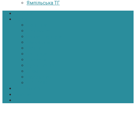
Ямпільська ТГ
Головна
Новини
Політика
Економіка
Інфраструктура
Медицина
Освіта
Культура
Екологія
Суспільство
Спорт
Надзвичайні
АТО-ООС
Інтерв’ю
Про нас
Контакти