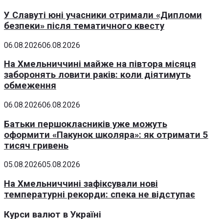
У Славуті юні учасники отримали «Дипломи
безпеки» після тематичного квесту
06.08.2026
06.08.2026
На Хмельниччині майже на півтора місяця
заборонять ловити раків: коли діятимуть
обмеження
06.08.2026
06.08.2026
Батьки першокласників уже можуть
оформити «Пакунок школяра»: як отримати 5
тисяч гривень
05.08.2026
05.08.2026
На Хмельниччині зафіксували нові
температурні рекорди: спека не відступає
Курси валют в Україні