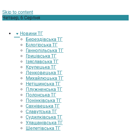
Skip to content
Четвер, 6 Серпня
Новини ТГ
Берездівська ТГ
Білогірська ТГ
Ганнопільська ТГ
Грицівська ТГ
Ізяславська ТГ
Крупецька ТГ
Ленковецька ТГ
Михайлюцька ТГ
Нетішинська ТГ
Плужненська ТГ
Полонська ТГ
Понінківська ТГ
Сахнівецька ТГ
Славутська ТГ
Судилківська ТГ
Улашанівська ТГ
Шепетівська ТГ