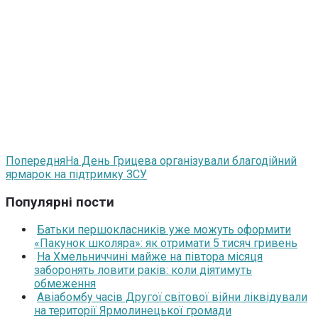
Попередня
На День Грицева організували благодійний
ярмарок на підтримку ЗСУ
Популярні пости
Батьки першокласників уже можуть оформити
«Пакунок школяра»: як отримати 5 тисяч гривень
На Хмельниччині майже на півтора місяця
заборонять ловити раків: коли діятимуть
обмеження
Авіабомбу часів Другої світової війни ліквідували
на території Ярмолинецької громади