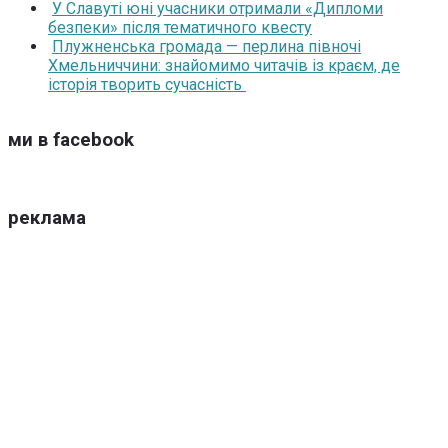
У Славуті юні учасники отримали «Дипломи
безпеки» після тематичного квесту
Плужненська громада — перлина півночі
Хмельниччини: знайомимо читачів із краєм, де
історія творить сучасність
ми в facebook
реклама