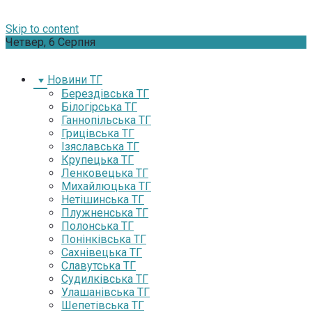
Skip to content
Четвер, 6 Серпня
Новини ТГ
Берездівська ТГ
Білогірська ТГ
Ганнопільська ТГ
Грицівська ТГ
Ізяславська ТГ
Крупецька ТГ
Ленковецька ТГ
Михайлюцька ТГ
Нетішинська ТГ
Плужненська ТГ
Полонська ТГ
Понінківська ТГ
Сахнівецька ТГ
Славутська ТГ
Судилківська ТГ
Улашанівська ТГ
Шепетівська ТГ