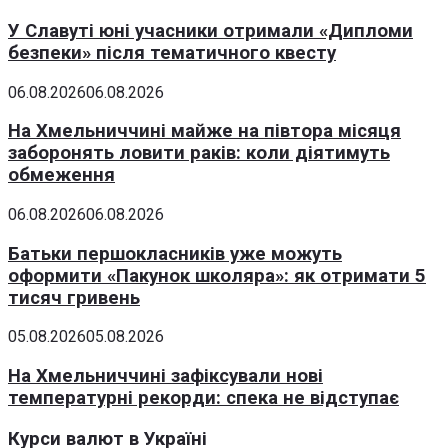
У Славуті юні учасники отримали «Дипломи
безпеки» після тематичного квесту
06.08.2026
06.08.2026
На Хмельниччині майже на півтора місяця
заборонять ловити раків: коли діятимуть
обмеження
06.08.2026
06.08.2026
Батьки першокласників уже можуть
оформити «Пакунок школяра»: як отримати 5
тисяч гривень
05.08.2026
05.08.2026
На Хмельниччині зафіксували нові
температурні рекорди: спека не відступає
Курси валют в Україні