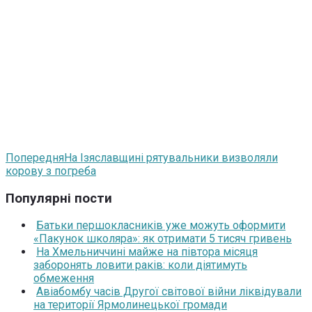
Попередня
На Ізяславщині рятувальники визволяли
корову з погреба
Популярні пости
Батьки першокласників уже можуть оформити
«Пакунок школяра»: як отримати 5 тисяч гривень
На Хмельниччині майже на півтора місяця
заборонять ловити раків: коли діятимуть
обмеження
Авіабомбу часів Другої світової війни ліквідували
на території Ярмолинецької громади