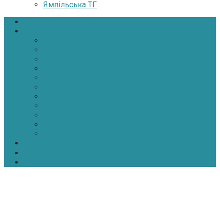
Ямпільська ТГ
Головна
Новини
Політика
Економіка
Інфраструктура
Медицина
Освіта
Культура
Екологія
Суспільство
Спорт
Надзвичайні
АТО-ООС
Інтерв’ю
Про нас
Контакти