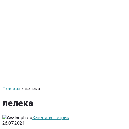
Головна
» лелека
лелека
Катерина Петрик
26.07.2021