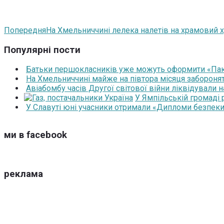
Попередня
На Хмельниччині лелека налетів на храмовий хр
Популярні пости
Батьки першокласників уже можуть оформити «Паку
На Хмельниччині майже на півтора місяця забороня
Авіабомбу часів Другої світової війни ліквідували 
У Ямпільській громаді
У Славуті юні учасники отримали «Дипломи безпеки
ми в facebook
реклама