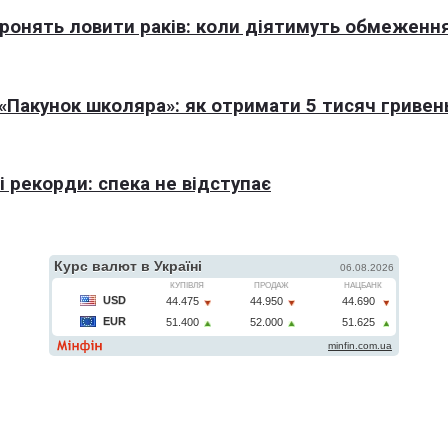
оронять ловити раків: коли діятимуть обмеженн
Пакунок школяра»: як отримати 5 тисяч гривен
 рекорди: спека не відступає