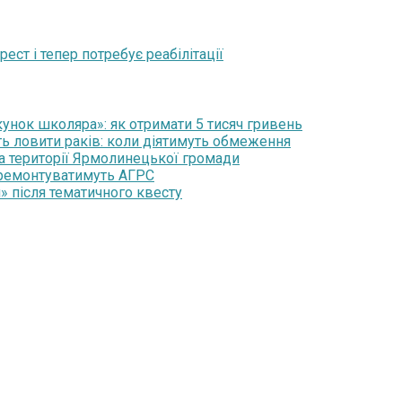
ест і тепер потребує реабілітації
нок школяра»: як отримати 5 тисяч гривень
ть ловити раків: коли діятимуть обмеження
на території Ярмолинецької громади
 ремонтуватимуть АГРС
» після тематичного квесту