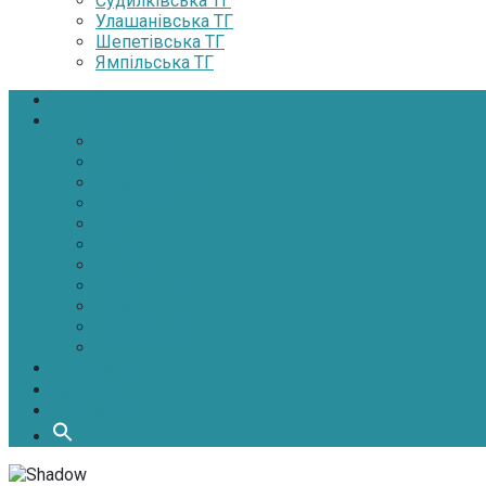
Судилківська ТГ
Улашанівська ТГ
Шепетівська ТГ
Ямпільська ТГ
Головна
Новини
Політика
Економіка
Інфраструктура
Медицина
Освіта
Культура
Екологія
Суспільство
Спорт
Надзвичайні
АТО-ООС
Інтерв’ю
Про нас
Контакти