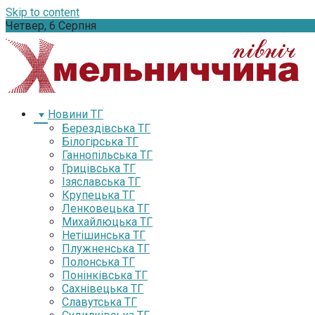
Skip to content
Четвер, 6 Серпня
Новини ТГ
Берездівська ТГ
Білогірська ТГ
Ганнопільська ТГ
Грицівська ТГ
Ізяславська ТГ
Крупецька ТГ
Ленковецька ТГ
Михайлюцька ТГ
Нетішинська ТГ
Плужненська ТГ
Полонська ТГ
Понінківська ТГ
Сахнівецька ТГ
Славутська ТГ