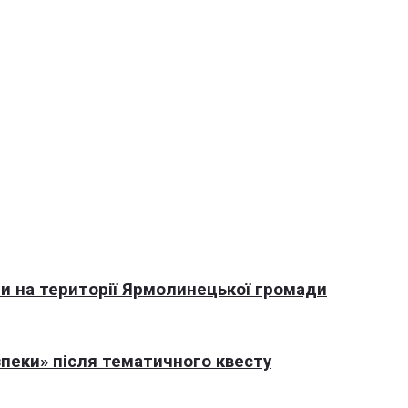
али на території Ярмолинецької громади
пеки» після тематичного квесту