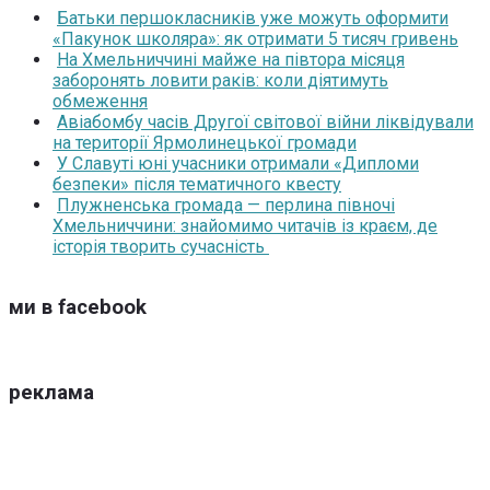
Батьки першокласників уже можуть оформити
«Пакунок школяра»: як отримати 5 тисяч гривень
На Хмельниччині майже на півтора місяця
заборонять ловити раків: коли діятимуть
обмеження
Авіабомбу часів Другої світової війни ліквідували
на території Ярмолинецької громади
У Славуті юні учасники отримали «Дипломи
безпеки» після тематичного квесту
Плужненська громада — перлина півночі
Хмельниччини: знайомимо читачів із краєм, де
історія творить сучасність
ми в facebook
реклама