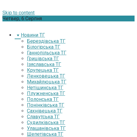
Skip to content
Четвер, 6 Серпня
Новини ТГ
Берездівська ТГ
Білогірська ТГ
Ганнопільська ТГ
Грицівська ТГ
Ізяславська ТГ
Крупецька ТГ
Ленковецька ТГ
Михайлюцька ТГ
Нетішинська ТГ
Плужненська ТГ
Полонська ТГ
Понінківська ТГ
Сахнівецька ТГ
Славутська ТГ
Судилківська ТГ
Улашанівська ТГ
Шепетівська ТГ