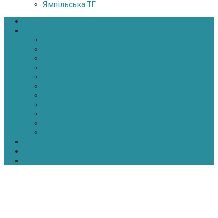
Ямпільська ТГ
Головна
Новини
Політика
Економіка
Інфраструктура
Медицина
Освіта
Культура
Екологія
Суспільство
Спорт
Надзвичайні
АТО-ООС
Інтерв’ю
Про нас
Контакти