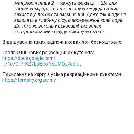
минулоріч лише 2, –
кажуть фахівці. –
Що для
гостей комфорт, то для лісівників – додатковий
захист від пожеж та засмічення. Адже так люди не
заходять в глибину лісу, а зосереджені край доріг.
До того ж, вогонь у рекреаційних зонах
контрольований і є куди викинути сміття.
Відвідування таких відпочинкових зон безкоштовне.
Геолокації нових рекреаційних куточків:
https://docs.google.com/
…/1c7OfPrKZ7LsEr5xNsUMQ…/edit…
Посилання на карту з усіма рекреаційними пунктами:
https://forestry.org.ua/mv