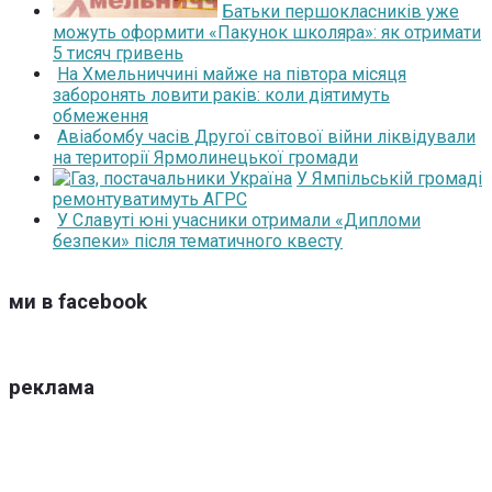
Батьки першокласників уже
можуть оформити «Пакунок школяра»: як отримати
5 тисяч гривень
На Хмельниччині майже на півтора місяця
заборонять ловити раків: коли діятимуть
обмеження
Авіабомбу часів Другої світової війни ліквідували
на території Ярмолинецької громади
У Ямпільській громаді
ремонтуватимуть АГРС
У Славуті юні учасники отримали «Дипломи
безпеки» після тематичного квесту
ми в facebook
реклама