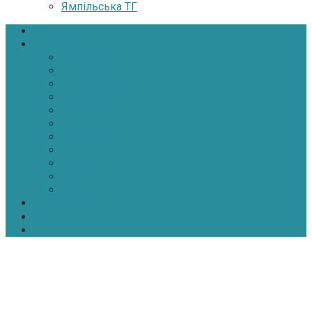
Ямпільська ТГ
Головна
Новини
Політика
Економіка
Інфраструктура
Медицина
Освіта
Культура
Екологія
Суспільство
Спорт
Надзвичайні
АТО-ООС
Інтерв’ю
Про нас
Контакти