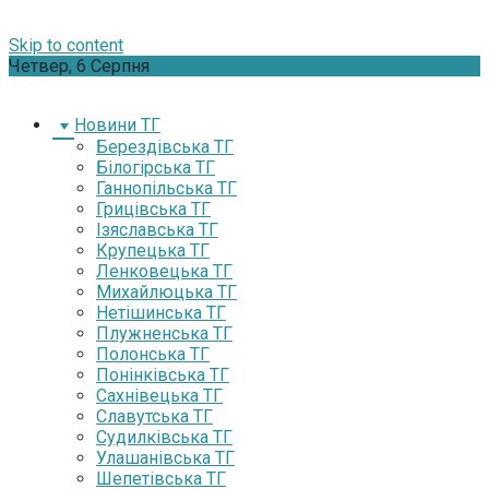
Skip to content
Четвер, 6 Серпня
Новини ТГ
Берездівська ТГ
Білогірська ТГ
Ганнопільська ТГ
Грицівська ТГ
Ізяславська ТГ
Крупецька ТГ
Ленковецька ТГ
Михайлюцька ТГ
Нетішинська ТГ
Плужненська ТГ
Полонська ТГ
Понінківська ТГ
Сахнівецька ТГ
Славутська ТГ
Судилківська ТГ
Улашанівська ТГ
Шепетівська ТГ