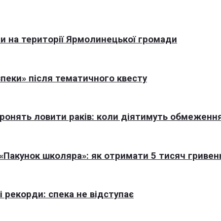
али на території Ярмолинецької громади
пеки» після тематичного квесту
оронять ловити раків: коли діятимуть обмеженн
Пакунок школяра»: як отримати 5 тисяч гривен
 рекорди: спека не відступає