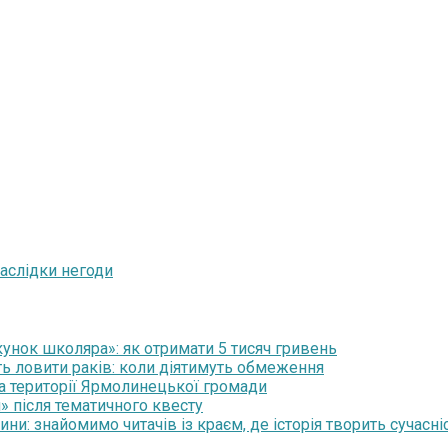
аслідки негоди
нок школяра»: як отримати 5 тисяч гривень
ть ловити раків: коли діятимуть обмеження
на території Ярмолинецької громади
» після тематичного квесту
и: знайомимо читачів із краєм, де історія творить сучасні