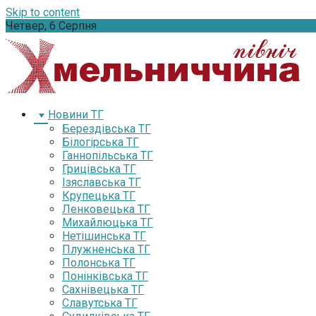
Skip to content
Четвер, 6 Серпня
Новини ТГ
Берездівська ТГ
Білогірська ТГ
Ганнопільська ТГ
Грицівська ТГ
Ізяславська ТГ
Крупецька ТГ
Ленковецька ТГ
Михайлюцька ТГ
Нетішинська ТГ
Плужненська ТГ
Полонська ТГ
Понінківська ТГ
Сахнівецька ТГ
Славутська ТГ