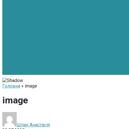
Головна
» image
image
Шпак Анастасія