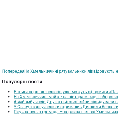
Попередня
На Хмельниччині рятувальники ліквідовують н
Популярні пости
Батьки першокласників уже можуть оформити «Паку
На Хмельниччині майже на півтора місяця забороня
Авіабомбу часів Другої світової війни ліквідували 
У Славуті юні учасники отримали «Дипломи безпеки
Плужненська громада — перлина півночі Хмельниччин