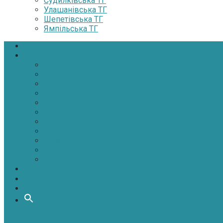
Судилківська ТГ
Улашанівська ТГ
Шепетівська ТГ
Ямпільська ТГ
Головна
Новини
Політика
Економіка
Інфраструктура
Медицина
Освіта
Культура
Екологія
Суспільство
Спорт
Надзвичайні
АТО-ООС
Інтерв’ю
Про нас
Контакти