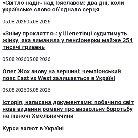
«Світло надії» над Ізяславом: два дні, коли
українське слово об’єднало серця
05.08.2026
05.08.2026
«Зніму прокляття»: у Шепетівці судитимуть
жінку, яка виманила у пенсіонерки майже 354
тисячі гривень
05.08.2026
05.08.2026
Олег Жох знову на вершині: чемпіонський
пояс East vs West залишається в Україні
05.08.2026
05.08.2026
Історія, написана документами: побачило світ
нове видання роману про визвольну боротьбу
на півночі Хмельниччини
Курси валют в Україні