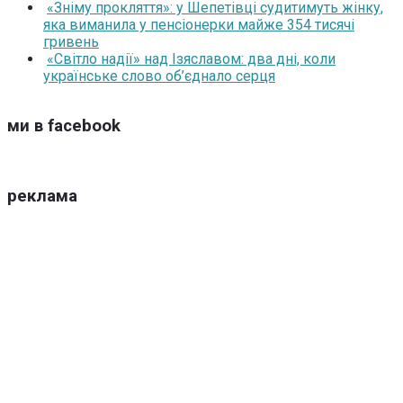
«Зніму прокляття»: у Шепетівці судитимуть жінку,
яка виманила у пенсіонерки майже 354 тисячі
гривень
«Світло надії» над Ізяславом: два дні, коли
українське слово об’єднало серця
ми в facebook
реклама