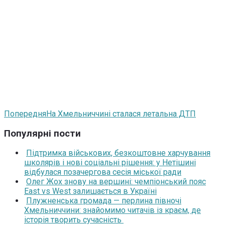
Попередня
На Хмельниччині сталася летальна ДТП
Популярні пости
Підтримка військових, безкоштовне харчування
школярів і нові соціальні рішення: у Нетішині
відбулася позачергова сесія міської ради
Олег Жох знову на вершині: чемпіонський пояс
East vs West залишається в Україні
Плужненська громада — перлина півночі
Хмельниччини: знайомимо читачів із краєм, де
історія творить сучасність