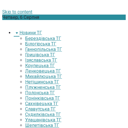
Skip to content
Четвер, 6 Серпня
Новини ТГ
Берездівська ТГ
Білогірська ТГ
Ганнопільська ТГ
Грицівська ТГ
Ізяславська ТГ
Крупецька ТГ
Ленковецька ТГ
Михайлюцька ТГ
Нетішинська ТГ
Плужненська ТГ
Полонська ТГ
Понінківська ТГ
Сахнівецька ТГ
Славутська ТГ
Судилківська ТГ
Улашанівська ТГ
Шепетівська ТГ