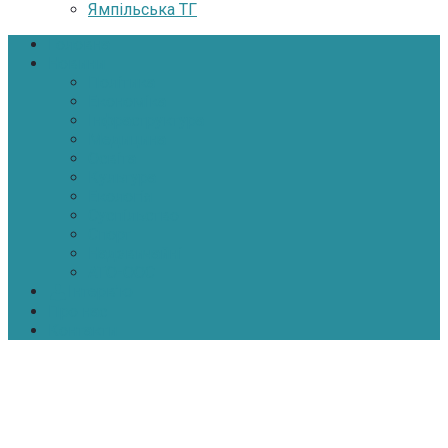
Ямпільська ТГ
Головна
Новини
Політика
Економіка
Інфраструктура
Медицина
Освіта
Культура
Екологія
Суспільство
Спорт
Надзвичайні
АТО-ООС
Інтерв’ю
Про нас
Контакти