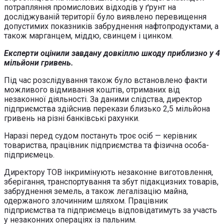
потрапляння промислових відходів у ґрунт на
досліджуваній території було виявлено перевищення
допустимих показників забруднення нафтопродуктами, а
також марганцем, міддю, свинцем і цинком.
Експерти оцінили завдану довкіллю шкоду приблизно у 4
мільйони гривень.
Під час розслідування також було встановлено факти
можливого відмивання коштів, отриманих від
незаконної діяльності. За даними слідства, директор
підприємства здійснив перекази близько 2,5 мільйона
гривень на різні банківські рахунки.
Наразі перед судом постануть троє осіб — керівник
товариства, працівник підприємства та фізична особа-
підприємець.
Директору ТОВ інкримінують незаконне виготовлення,
зберігання, транспортування та збут підакцизних товарів,
забруднення земель, а також легалізацію майна,
одержаного злочинним шляхом. Працівник
підприємства та підприємець відповідатимуть за участь
у незаконних операціях із пальним.