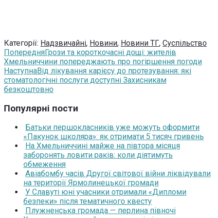
Категорії:
Надзвичайні
,
Новини
,
Новини ТГ
,
Суспільство
Попередня
Грози та короткочасні дощі: жителів
Хмельниччини попереджають про погіршення погоди
Наступна
Від лікування карієсу до протезування: які
стоматологічні послуги доступні Захисникам
безкоштовно
Популярні пости
Батьки першокласників уже можуть оформити
«Пакунок школяра»: як отримати 5 тисяч гривень
На Хмельниччині майже на півтора місяця
заборонять ловити раків: коли діятимуть
обмеження
Авіабомбу часів Другої світової війни ліквідували
на території Ярмолинецької громади
У Славуті юні учасники отримали «Дипломи
безпеки» після тематичного квесту
Плужненська громада — перлина півночі