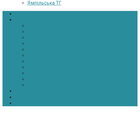
Ямпільська ТГ
Головна
Новини
Політика
Економіка
Інфраструктура
Медицина
Освіта
Культура
Екологія
Суспільство
Спорт
Надзвичайні
АТО-ООС
Інтерв’ю
Про нас
Контакти