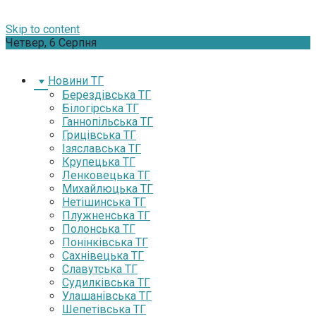
Skip to content
Четвер, 6 Серпня
Новини ТГ
Берездівська ТГ
Білогірська ТГ
Ганнопільська ТГ
Грицівська ТГ
Ізяславська ТГ
Крупецька ТГ
Ленковецька ТГ
Михайлюцька ТГ
Нетішинська ТГ
Плужненська ТГ
Полонська ТГ
Понінківська ТГ
Сахнівецька ТГ
Славутська ТГ
Судилківська ТГ
Улашанівська ТГ
Шепетівська ТГ