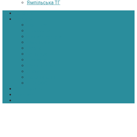
Ямпільська ТГ
Головна
Новини
Політика
Економіка
Інфраструктура
Медицина
Освіта
Культура
Екологія
Суспільство
Спорт
Надзвичайні
АТО-ООС
Інтерв’ю
Про нас
Контакти