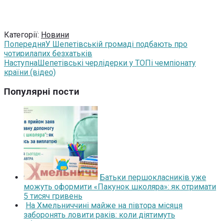
Категорії:
Новини
Попередня
У Шепетівській громаді подбають про
чотирилапих безхатьків
Наступна
Шепетівські черлідерки у ТОПі чемпіонату
країни (відео)
Популярні пости
Батьки першокласників уже
можуть оформити «Пакунок школяра»: як отримати
5 тисяч гривень
На Хмельниччині майже на півтора місяця
заборонять ловити раків: коли діятимуть