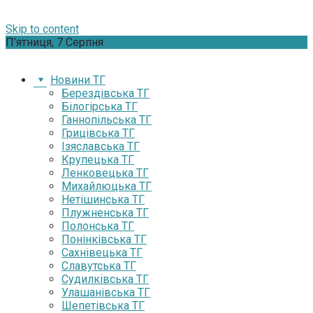
Skip to content
П’ятниця, 7 Серпня
Новини ТГ
Берездівська ТГ
Білогірська ТГ
Ганнопільська ТГ
Грицівська ТГ
Ізяславська ТГ
Крупецька ТГ
Ленковецька ТГ
Михайлюцька ТГ
Нетішинська ТГ
Плужненська ТГ
Полонська ТГ
Понінківська ТГ
Сахнівецька ТГ
Славутська ТГ
Судилківська ТГ
Улашанівська ТГ
Шепетівська ТГ