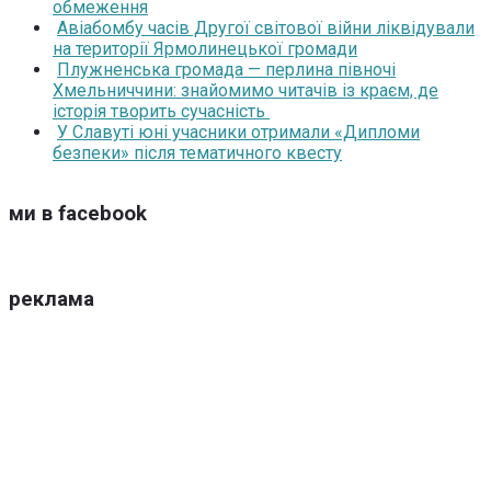
обмеження
Авіабомбу часів Другої світової війни ліквідували
на території Ярмолинецької громади
Плужненська громада — перлина півночі
Хмельниччини: знайомимо читачів із краєм, де
історія творить сучасність
У Славуті юні учасники отримали «Дипломи
безпеки» після тематичного квесту
ми в facebook
реклама