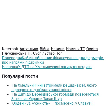
Категорії:
Актуально
,
Війна
,
Новини
,
Новини ТГ
,
Освіта
,
Плужненська ТГ
,
Суспільство
,
Топ
Попередня
Кабмін збільшив фінансування для фермерів:
про напрями підтримки
Наступна
У ДТП на Хмельниччині загинула людина
Популярні пости
На Хмельниччині затримали рецидивіста, якого
підозрюють у зґвалтуванні жінки
На щиті до Берездівської громади повертається
Захисник України Тарас Щур
Орден «За мужність» — посмертно: у Славуті