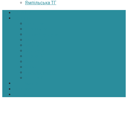
Ямпільська ТГ
Головна
Новини
Політика
Економіка
Інфраструктура
Медицина
Освіта
Культура
Екологія
Суспільство
Спорт
Надзвичайні
АТО-ООС
Інтерв’ю
Про нас
Контакти