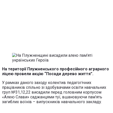
На території Плужненського професійного аграрного
ліцею провели акцію “Посади дерево життя”.
У рамках даного заходу колектив педагогічних
працівників спільно зі здобувачами освіти навчальних
груп №31,12,22 висадили перед головним корпусом
«Алею Слави» саджанцями туї, вшановуючи пам’ять
загиблих воїнів – випускників навчального закладу.