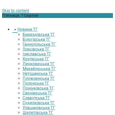
Skip to content
П’ятниця, 7 Серпня
Новини ТГ
Берездівська ТГ
Білогірська ТГ
Ганнопільська ТГ
Грицівська ТГ
Ізяславська ТГ
Крупецька ТГ
Ленковецька ТГ
Михайлюцька ТГ
Нетішинська ТГ
Плужненська ТГ
Полонська ТГ
Понінківська ТГ
Сахнівецька ТГ
Славутська ТГ
Судилківська ТГ
Улашанівська ТГ
Шепетівська ТГ