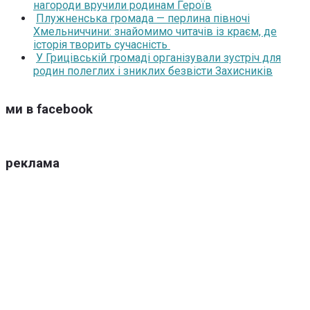
нагороди вручили родинам Героїв
Плужненська громада — перлина півночі
Хмельниччини: знайомимо читачів із краєм, де
історія творить сучасність
У Грицівській громаді організували зустріч для
родин полеглих і зниклих безвісти Захисників
ми в facebook
реклама