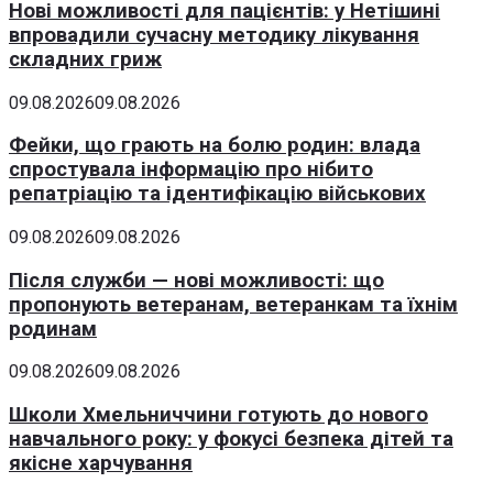
Нові можливості для пацієнтів: у Нетішині
впровадили сучасну методику лікування
складних гриж
09.08.2026
09.08.2026
Фейки, що грають на болю родин: влада
спростувала інформацію про нібито
репатріацію та ідентифікацію військових
09.08.2026
09.08.2026
Після служби — нові можливості: що
пропонують ветеранам, ветеранкам та їхнім
родинам
09.08.2026
09.08.2026
Школи Хмельниччини готують до нового
навчального року: у фокусі безпека дітей та
якісне харчування