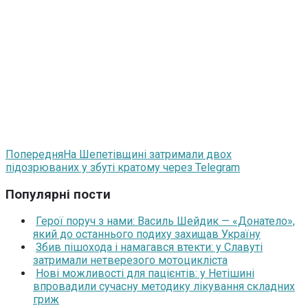
Попередня
На Шепетівщині затримали двох
підозрюваних у збуті кратому через Telegram
Популярні пости
Герої поруч з нами: Василь Шейдик — «Донатело»,
який до останнього подиху захищав Україну
Збив пішохода і намагався втекти: у Славуті
затримали нетверезого мотоцикліста
Нові можливості для пацієнтів: у Нетішині
впровадили сучасну методику лікування складних
гриж