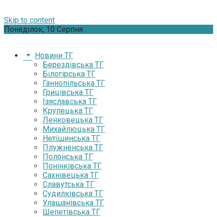
Skip to content
Понеділок, 10 Серпня
Новини ТГ
Берездівська ТГ
Білогірська ТГ
Ганнопільська ТГ
Грицівська ТГ
Ізяславська ТГ
Крупецька ТГ
Ленковецька ТГ
Михайлюцька ТГ
Нетішинська ТГ
Плужненська ТГ
Полонська ТГ
Понінківська ТГ
Сахнівецька ТГ
Славутська ТГ
Судилківська ТГ
Улашанівська ТГ
Шепетівська ТГ