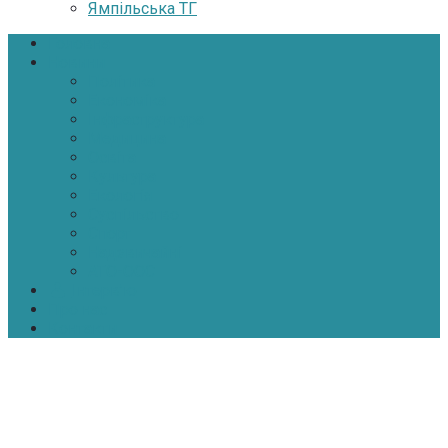
Ямпільська ТГ
Головна
Новини
Політика
Економіка
Інфраструктура
Медицина
Освіта
Культура
Екологія
Суспільство
Спорт
Надзвичайні
АТО-ООС
Інтерв’ю
Про нас
Контакти