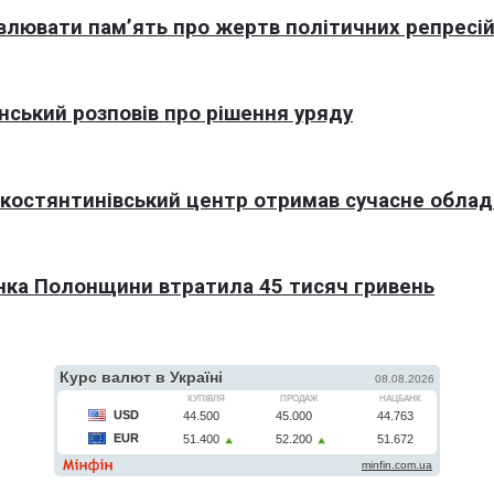
овлювати пам’ять про жертв політичних репресі
нський розповів про рішення уряду
окостянтинівський центр отримав сучасне обла
нка Полонщини втратила 45 тисяч гривень