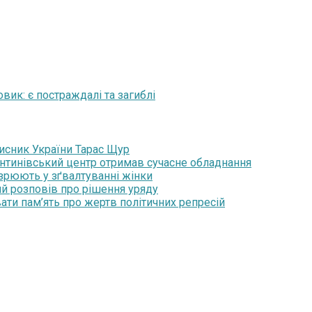
вик: є постраждалі та загиблі
хисник України Тарас Щур
янтинівський центр отримав сучасне обладнання
озрюють у зґвалтуванні жінки
ий розповів про рішення уряду
ати пам’ять про жертв політичних репресій