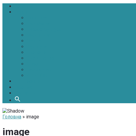
Головна
Новини
Політика
Економіка
Інфраструктура
Медицина
Освіта
Культура
Екологія
Суспільство
Спорт
Надзвичайні
АТО-ООС
Інтерв’ю
Про нас
Контакти
Головна
» image
image