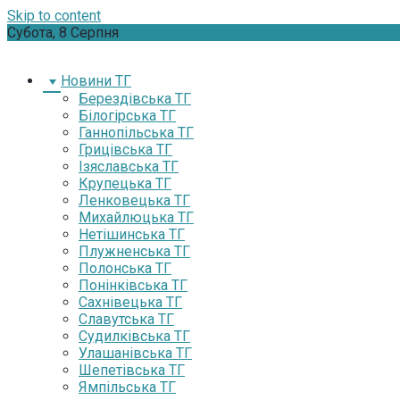
Skip to content
Субота, 8 Серпня
Новини ТГ
Берездівська ТГ
Білогірська ТГ
Ганнопільська ТГ
Грицівська ТГ
Ізяславська ТГ
Крупецька ТГ
Ленковецька ТГ
Михайлюцька ТГ
Нетішинська ТГ
Плужненська ТГ
Полонська ТГ
Понінківська ТГ
Сахнівецька ТГ
Славутська ТГ
Судилківська ТГ
Улашанівська ТГ
Шепетівська ТГ
Ямпільська ТГ