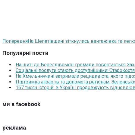
Попередня
На Шепетівщині зіткнулись вантажівка та легко
Популярні пости
На щиті до Берездівської громади повертається За
Соціальні послуги стають доступнішими: Старокост
На Хмельниччині затримали рецидивіста, якого під
Підтримка аграріїв та допомога регіонам: Зеленськ
167 тисяч історій: в Україні продовжують відновлюв
ми в facebook
реклама