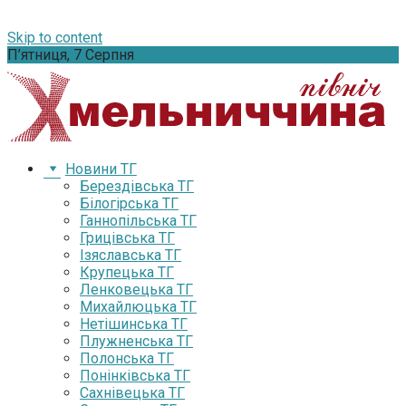
Skip to content
П’ятниця, 7 Серпня
Новини ТГ
Берездівська ТГ
Білогірська ТГ
Ганнопільська ТГ
Грицівська ТГ
Ізяславська ТГ
Крупецька ТГ
Ленковецька ТГ
Михайлюцька ТГ
Нетішинська ТГ
Плужненська ТГ
Полонська ТГ
Понінківська ТГ
Сахнівецька ТГ