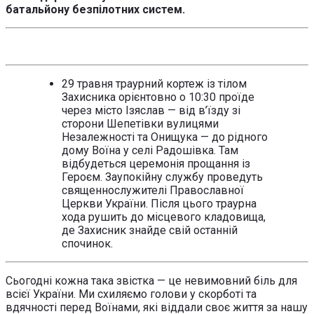
батальйону безпілотних систем.
29 травня траурний кортеж із тілом
Захисника орієнтовно о 10:30 проїде
через місто Ізяслав — від в’їзду зі
сторони Шепетівки вулицями
Незалежності та Онищука — до рідного
дому Воїна у селі Радошівка. Там
відбудеться церемонія прощання із
Героєм. Заупокійну службу проведуть
священнослужителі Православної
Церкви України. Після цього траурна
хода рушить до місцевого кладовища,
де Захисник знайде свій останній
спочинок.
Сьогодні кожна така звістка — це невимовний біль для
всієї України. Ми схиляємо голови у скорботі та
вдячності перед Воїнами, які віддали своє життя за нашу