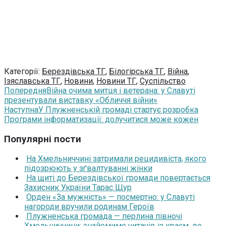
Категорії:
Берездівська ТГ
,
Білогірська ТГ
,
Війна
,
Ізяславська ТГ
,
Новини
,
Новини ТГ
,
Суспільство
Попередня
Війна очима митця і ветерана: у Славуті
презентували виставку «Обличчя війни»
Наступна
У Плужненській громаді стартує розробка
Програми інформатизації: долучитися може кожен
Популярні пости
На Хмельниччині затримали рецидивіста, якого
підозрюють у зґвалтуванні жінки
На щиті до Берездівської громади повертається
Захисник України Тарас Щур
Орден «За мужність» — посмертно: у Славуті
нагороди вручили родинам Героїв
Плужненська громада — перлина півночі
Хмельниччини: знайомимо читачів із краєм, де