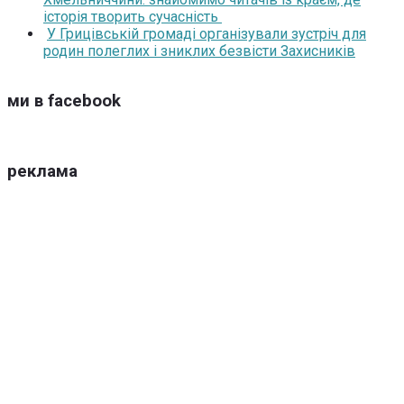
історія творить сучасність
У Грицівській громаді організували зустріч для
родин полеглих і зниклих безвісти Захисників
ми в facebook
реклама