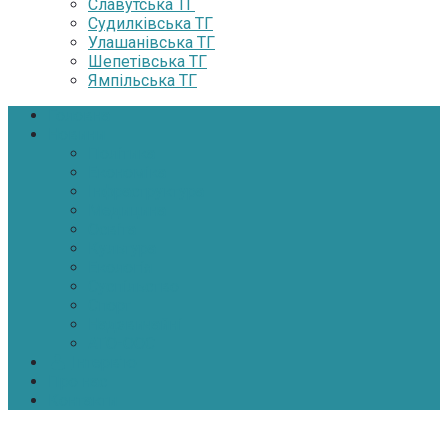
Славутська ТГ
Судилківська ТГ
Улашанівська ТГ
Шепетівська ТГ
Ямпільська ТГ
Головна
Новини
Політика
Економіка
Інфраструктура
Медицина
Освіта
Культура
Екологія
Суспільство
Спорт
Надзвичайні
АТО-ООС
Інтерв’ю
Про нас
Контакти