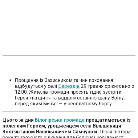
Прощання із Захисником та чин поховання
відбудуться у селі
Берездів
29 травня орієнтовно о
12:00. Жителів громади просять гідно зустріти
Героя «на щиті» та віддати останню шану Воїну,
перед яким ми всі — у неоплатному боргу.
Цього ж дня
Білогірська громада
прощатиметься із
полеглим Героєм, уродженцем села Вільшаниця
Костянтином Васильовичем Самчуком.
Після півтора
року тривожного очікування та болісної невідомості