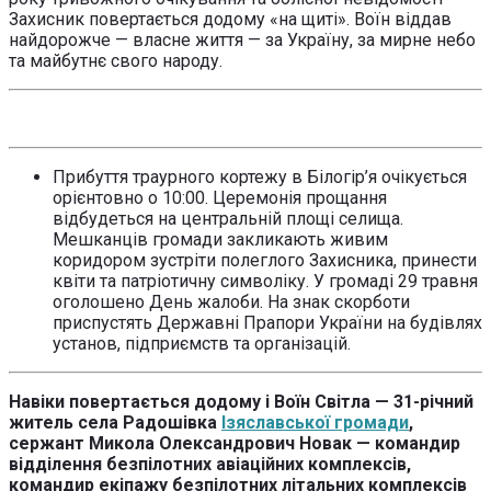
Захисник повертається додому «на щиті». Воїн віддав
найдорожче — власне життя — за Україну, за мирне небо
та майбутнє свого народу.
Прибуття траурного кортежу в Білогір’я очікується
орієнтовно о 10:00. Церемонія прощання
відбудеться на центральній площі селища.
Мешканців громади закликають живим
коридором зустріти полеглого Захисника, принести
квіти та патріотичну символіку. У громаді 29 травня
оголошено День жалоби. На знак скорботи
приспустять Державні Прапори України на будівлях
установ, підприємств та організацій.
Навіки повертається додому і Воїн Світла — 31-річний
житель села Радошівка
Ізяславської громади
,
сержант Микола Олександрович Новак — командир
відділення безпілотних авіаційних комплексів,
командир екіпажу безпілотних літальних комплексів