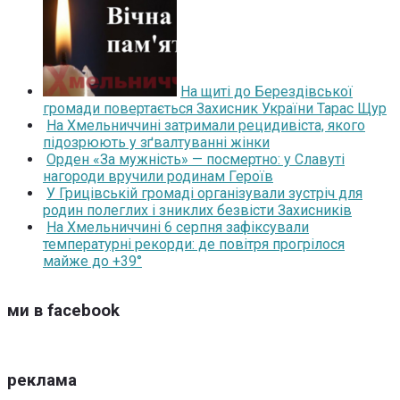
На щиті до Берездівської
громади повертається Захисник України Тарас Щур
На Хмельниччині затримали рецидивіста, якого
підозрюють у зґвалтуванні жінки
Орден «За мужність» — посмертно: у Славуті
нагороди вручили родинам Героїв
У Грицівській громаді організували зустріч для
родин полеглих і зниклих безвісти Захисників
На Хмельниччині 6 серпня зафіксували
температурні рекорди: де повітря прогрілося
майже до +39°
ми в facebook
реклама