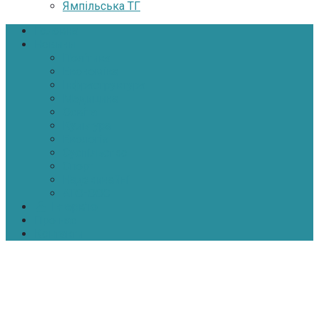
Ямпільська ТГ
Головна
Новини
Політика
Економіка
Інфраструктура
Медицина
Освіта
Культура
Екологія
Суспільство
Спорт
Надзвичайні
АТО-ООС
Інтерв’ю
Про нас
Контакти