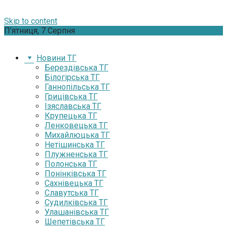
Skip to content
П’ятниця, 7 Серпня
Новини ТГ
Берездівська ТГ
Білогірська ТГ
Ганнопільська ТГ
Грицівська ТГ
Ізяславська ТГ
Крупецька ТГ
Ленковецька ТГ
Михайлюцька ТГ
Нетішинська ТГ
Плужненська ТГ
Полонська ТГ
Понінківська ТГ
Сахнівецька ТГ
Славутська ТГ
Судилківська ТГ
Улашанівська ТГ
Шепетівська ТГ