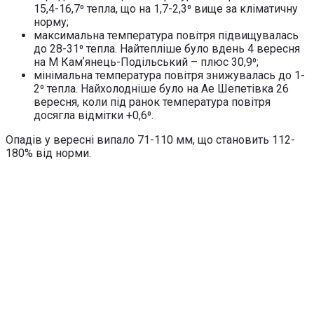
15,4-16,7⁰ тепла, що на 1,7-2,3⁰ вище за кліматичну
норму;
максимальна температура повітря підвищувалась
до 28-31⁰ тепла. Найтепліше було вдень 4 вересня
на М Камʼянець-Подільський – плюс 30,9⁰;
мінімальна температура повітря знижувалась до 1-
2⁰ тепла. Найхолодніше було на Ае Шепетівка 26
вересня, коли під ранок температура повітря
досягла відмітки +0,6⁰.
Опадів у вересні випало 71-110 мм, що становить 112-
180% від норми.