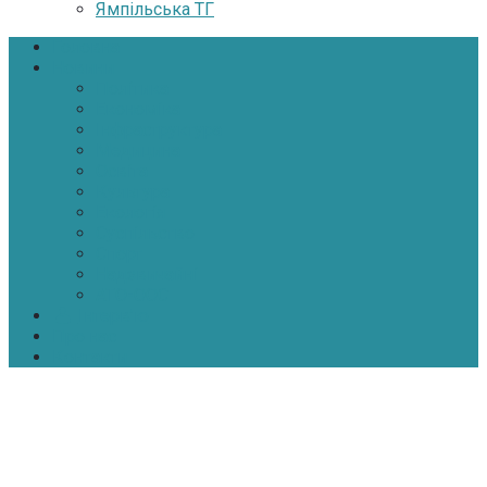
Ямпільська ТГ
Головна
Новини
Політика
Економіка
Інфраструктура
Медицина
Освіта
Культура
Екологія
Суспільство
Спорт
Надзвичайні
АТО-ООС
Інтерв’ю
Про нас
Контакти