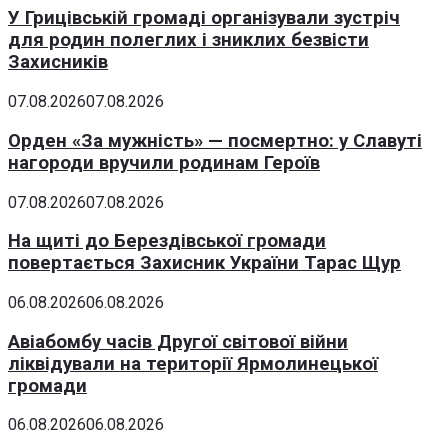
У Грицівській громаді організували зустріч
для родин полеглих і зниклих безвісти
Захисників
07.08.2026
07.08.2026
Орден «За мужність» — посмертно: у Славуті
нагороди вручили родинам Героїв
07.08.2026
07.08.2026
На щиті до Берездівської громади
повертається Захисник України Тарас Щур
06.08.2026
06.08.2026
Авіабомбу часів Другої світової війни
ліквідували на території Ярмолинецької
громади
06.08.2026
06.08.2026