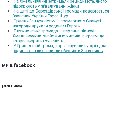
На Хмельниччині затримали рецидивіста, якого
підозрюють у зґвалтуванні жінки
На щиті до Берездівської громади повертається
Захисник України Тарас Щур
Орден «За мужність» — посмертно: у Славуті
нагороди вручили родинам Героїв
Плужненська громада — перлина півночі
Хмельниччини: знайомимо читачів із краєм, де
історія творить сучасність
У Грицівській громаді організували зустріч для
родин полеглих і зниклих безвісти Захисників
ми в facebook
реклама