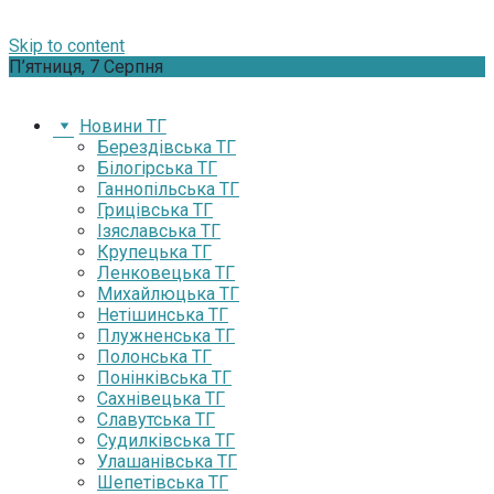
Skip to content
П’ятниця, 7 Серпня
Новини ТГ
Берездівська ТГ
Білогірська ТГ
Ганнопільська ТГ
Грицівська ТГ
Ізяславська ТГ
Крупецька ТГ
Ленковецька ТГ
Михайлюцька ТГ
Нетішинська ТГ
Плужненська ТГ
Полонська ТГ
Понінківська ТГ
Сахнівецька ТГ
Славутська ТГ
Судилківська ТГ
Улашанівська ТГ
Шепетівська ТГ