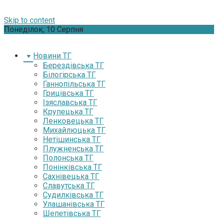
Skip to content
Понеділок, 10 Серпня
Новини ТГ
Берездівська ТГ
Білогірська ТГ
Ганнопільська ТГ
Грицівська ТГ
Ізяславська ТГ
Крупецька ТГ
Ленковецька ТГ
Михайлюцька ТГ
Нетішинська ТГ
Плужненська ТГ
Полонська ТГ
Понінківська ТГ
Сахнівецька ТГ
Славутська ТГ
Судилківська ТГ
Улашанівська ТГ
Шепетівська ТГ