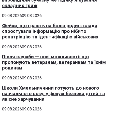
впровадили сучасну методику лікування
складних гриж
09.08.2026
09.08.2026
Фейки, що грають на болю родин: влада
спростувала інформацію про нібито
репатріацію та ідентифікацію військових
09.08.2026
09.08.2026
Після служби — нові можливості: що
пропонують ветеранам, ветеранкам та їхнім
родинам
09.08.2026
09.08.2026
Школи Хмельниччини готують до нового
навчального року: у фокусі безпека дітей та
якісне харчування
09.08.2026
09.08.2026