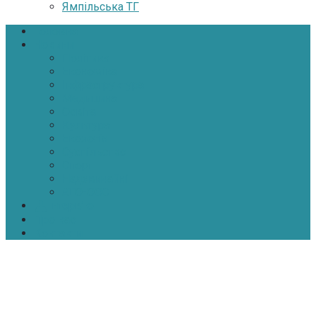
Ямпільська ТГ
Головна
Новини
Політика
Економіка
Інфраструктура
Медицина
Освіта
Культура
Екологія
Суспільство
Спорт
Надзвичайні
АТО-ООС
Інтерв’ю
Про нас
Контакти