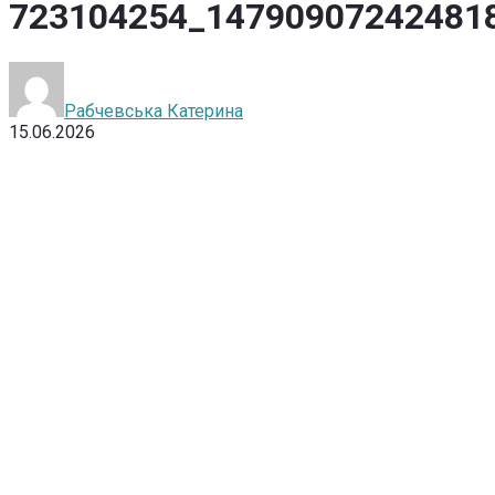
723104254_14790907242481
Рабчевська Катерина
15.06.2026