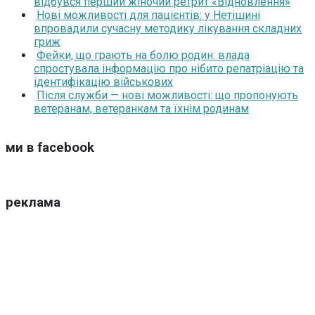
відбувся перший жіночий ретрит «Відновлення»
Нові можливості для пацієнтів: у Нетішині
впровадили сучасну методику лікування складних
гриж
Фейки, що грають на болю родин: влада
спростувала інформацію про нібито репатріацію та
ідентифікацію військових
Після служби — нові можливості: що пропонують
ветеранам, ветеранкам та їхнім родинам
ми в facebook
реклама