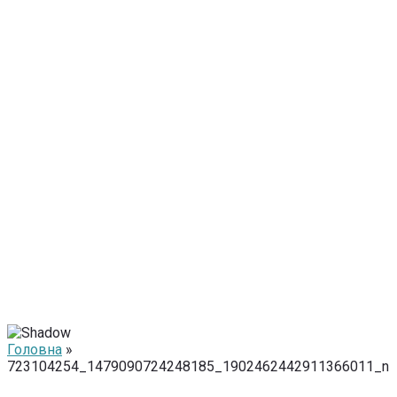
Головна
»
723104254_1479090724248185_1902462442911366011_n