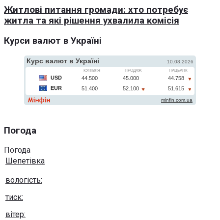
Житлові питання громади: хто потребує
житла та які рішення ухвалила комісія
Курси валют в Україні
Погода
Погода
Шепетівка
вологість:
тиск:
вітер: