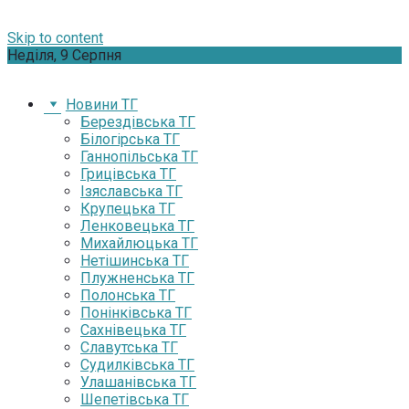
Skip to content
Неділя, 9 Серпня
Новини ТГ
Берездівська ТГ
Білогірська ТГ
Ганнопільська ТГ
Грицівська ТГ
Ізяславська ТГ
Крупецька ТГ
Ленковецька ТГ
Михайлюцька ТГ
Нетішинська ТГ
Плужненська ТГ
Полонська ТГ
Понінківська ТГ
Сахнівецька ТГ
Славутська ТГ
Судилківська ТГ
Улашанівська ТГ
Шепетівська ТГ