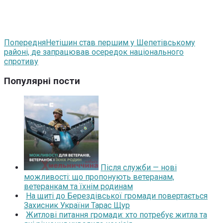
Попередня
Нетішин став першим у Шепетівському
районі, де запрацював осередок національного
спротиву
Популярні пости
Після служби — нові
можливості: що пропонують ветеранам,
ветеранкам та їхнім родинам
На щиті до Берездівської громади повертається
Захисник України Тарас Щур
Житлові питання громади: хто потребує житла та