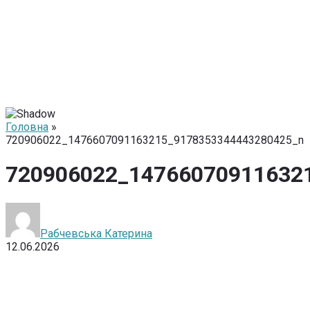
Головна
»
720906022_1476607091163215_9178353344443280425_n
720906022_14766070911632
Рабчевська Катерина
12.06.2026