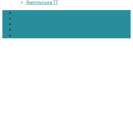
Ямпільська ТГ
Головна
Новини
Інтерв’ю
Про нас
Контакти