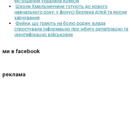
які рішення ухвалила комісія
Школи Хмельниччини готують до нового
навчального року: у фокусі безпека дітей та якісне
харчування
Фейки, що грають на болю родин: влада
спростувала інформацію про нібито репатріацію та
ідентифікацію військових
ми в facebook
реклама