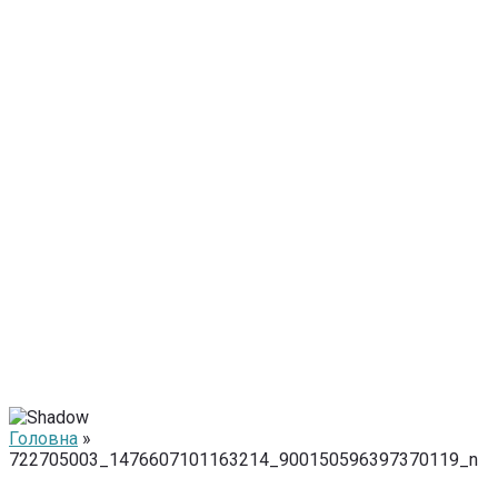
Головна
»
722705003_1476607101163214_900150596397370119_n