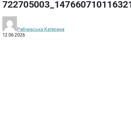
722705003_14766071011632
Рабчевська Катерина
12.06.2026