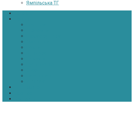
Ямпільська ТГ
Головна
Новини
Політика
Економіка
Інфраструктура
Медицина
Освіта
Культура
Екологія
Суспільство
Спорт
Надзвичайні
АТО-ООС
Інтерв’ю
Про нас
Контакти