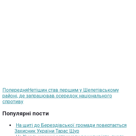
Попередня
Нетішин став першим у Шепетівському
районі, де запрацював осередок національного
спротиву
Популярні пости
На щиті до Берездівської громади повертається
Захисник України Тарас Щур