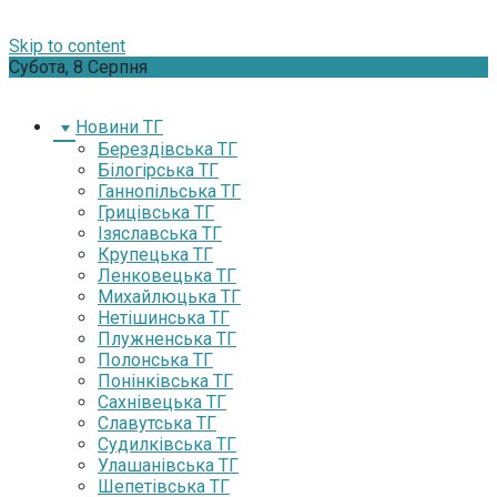
Skip to content
Субота, 8 Серпня
Новини ТГ
Берездівська ТГ
Білогірська ТГ
Ганнопільська ТГ
Грицівська ТГ
Ізяславська ТГ
Крупецька ТГ
Ленковецька ТГ
Михайлюцька ТГ
Нетішинська ТГ
Плужненська ТГ
Полонська ТГ
Понінківська ТГ
Сахнівецька ТГ
Славутська ТГ
Судилківська ТГ
Улашанівська ТГ
Шепетівська ТГ