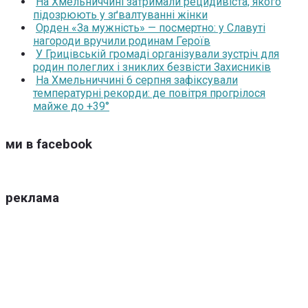
На Хмельниччині затримали рецидивіста, якого
підозрюють у зґвалтуванні жінки
Орден «За мужність» — посмертно: у Славуті
нагороди вручили родинам Героїв
У Грицівській громаді організували зустріч для
родин полеглих і зниклих безвісти Захисників
На Хмельниччині 6 серпня зафіксували
температурні рекорди: де повітря прогрілося
майже до +39°
ми в facebook
реклама