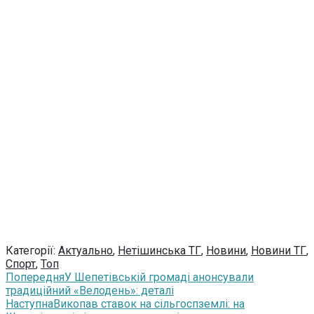
Категорії:
Актуально
,
Нетішинська ТГ
,
Новини
,
Новини ТГ
,
Спорт
,
Топ
Попередня
У Шепетівській громаді анонсували
традиційний «Велодень»: деталі
Наступна
Викопав ставок на сільгоспземлі: на