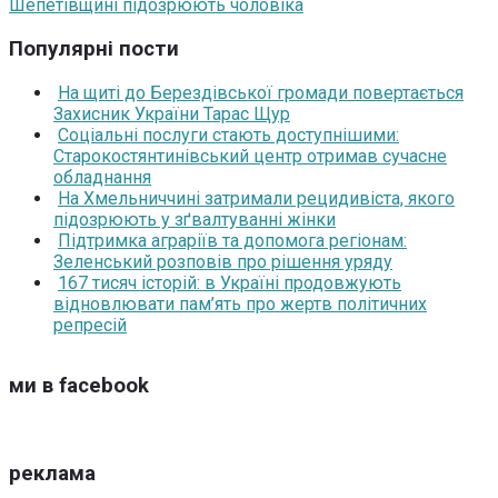
Шепетівщині підозрюють чоловіка
Популярні пости
На щиті до Берездівської громади повертається
Захисник України Тарас Щур
Соціальні послуги стають доступнішими:
Старокостянтинівський центр отримав сучасне
обладнання
На Хмельниччині затримали рецидивіста, якого
підозрюють у зґвалтуванні жінки
Підтримка аграріїв та допомога регіонам:
Зеленський розповів про рішення уряду
167 тисяч історій: в Україні продовжують
відновлювати пам’ять про жертв політичних
репресій
ми в facebook
реклама