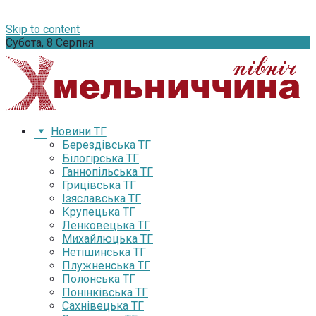
Skip to content
Субота, 8 Серпня
Новини ТГ
Берездівська ТГ
Білогірська ТГ
Ганнопільська ТГ
Грицівська ТГ
Ізяславська ТГ
Крупецька ТГ
Ленковецька ТГ
Михайлюцька ТГ
Нетішинська ТГ
Плужненська ТГ
Полонська ТГ
Понінківська ТГ
Сахнівецька ТГ