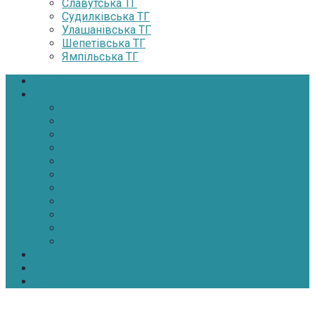
Славутська ТГ
Судилківська ТГ
Улашанівська ТГ
Шепетівська ТГ
Ямпільська ТГ
Головна
Новини
Політика
Економіка
Інфраструктура
Медицина
Освіта
Культура
Екологія
Суспільство
Спорт
Надзвичайні
АТО-ООС
Інтерв’ю
Про нас
Контакти