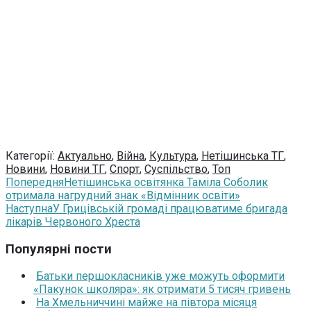
Категорії:
Актуально
,
Війна
,
Культура
,
Нетішинська ТГ
,
Новини
,
Новини ТГ
,
Спорт
,
Суспільство
,
Топ
Попередня
Нетішинська освітянка Таміла Соболик
отримала нагрудний знак «Відмінник освіти»
Наступна
У Грицівській громаді працюватиме бригада
лікарів Червоного Хреста
Популярні пости
Батьки першокласників уже можуть оформити
«Пакунок школяра»: як отримати 5 тисяч гривень
На Хмельниччині майже на півтора місяця