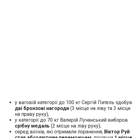
у ваговій категорії до 100 кг Сергій Питель здобув
дві бронзові нагороди
(3 місце на ліву та 3 місце
на праву руку);
у категорії до 70 кг Валерій Лучанський виборов
срібну медаль
(2 місце на ліву руку);
серед воїнів, які отримали поранення,
Віктор Руй
став абсолютним переможцем
, посівши
1 місце