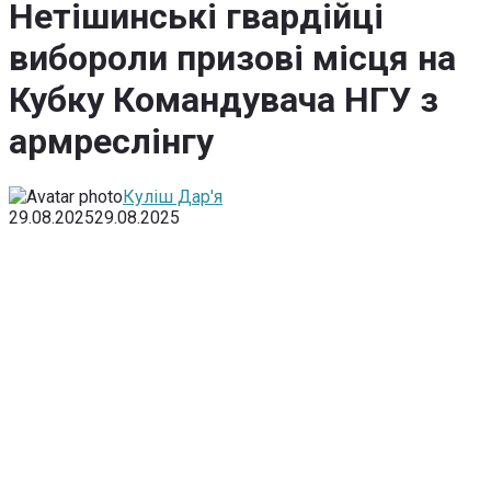
Нетішинські гвардійці
вибороли призові місця на
Кубку Командувача НГУ з
армреслінгу
Куліш Дар'я
29.08.2025
29.08.2025