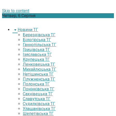
Skip to content
Четвер, 6 Серпня
Новини ТГ
Берездівська ТГ
Білогірська ТГ
Ганнопільська ТГ
Грицівська ТГ
Ізяславська ТГ
Крупецька ТГ
Ленковецька ТГ
Михайлюцька ТГ
Нетішинська ТГ
Плужненська ТГ
Полонська ТГ
Понінківська ТГ
Сахнівецька ТГ
Славутська ТГ
Судилківська ТГ
Улашанівська ТГ
Шепетівська ТГ