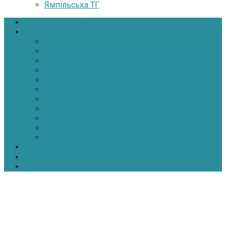
Ямпільська ТГ
Головна
Новини
Політика
Економіка
Інфраструктура
Медицина
Освіта
Культура
Екологія
Суспільство
Спорт
Надзвичайні
АТО-ООС
Інтерв’ю
Про нас
Контакти