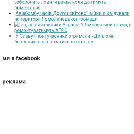
заборонять ловити раків: коли діятимуть
обмеження
Авіабомбу часів Другої світової війни ліквідували
на території Ярмолинецької громади
У Ямпільській громаді
ремонтуватимуть АГРС
У Славуті юні учасники отримали «Дипломи
безпеки» після тематичного квесту
ми в facebook
реклама