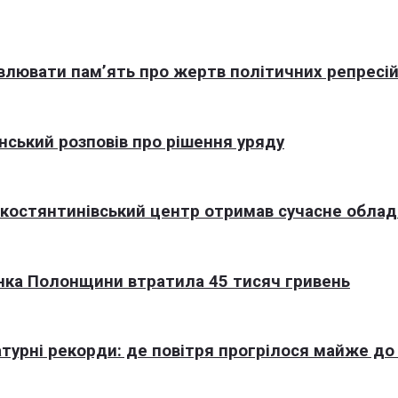
овлювати пам’ять про жертв політичних репресі
нський розповів про рішення уряду
окостянтинівський центр отримав сучасне обла
нка Полонщини втратила 45 тисяч гривень
турні рекорди: де повітря прогрілося майже до