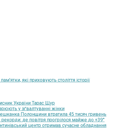
ам’ятки, які приховують століття історії
хисник України Тарас Щур
озрюють у зґвалтуванні жінки
мешканка Полонщини втратила 45 тисяч гривень
 рекорди: де повітря прогрілося майже до +39°
янтинівський центр отримав сучасне обладнання