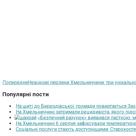
Попередня
Невідомі перлини Хмельниччини: три унікальні п
Популярні пости
На щиті до Берездівської громади повертається За
На Хмельниччині затримали рецидивіста, якого під
«Безпечний рахунок» виявився пасткою: 
На Хмельниччині 6 серпня зафіксували температурні
Соціальні послуги стають доступнішими: Старокост