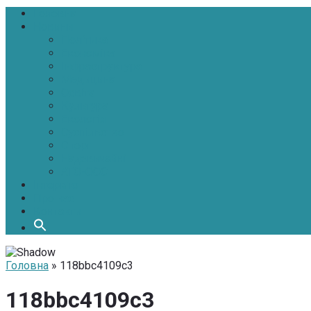
Головна
Новини
Політика
Економіка
Інфраструктура
Медицина
Освіта
Культура
Екологія
Суспільство
Спорт
Надзвичайні
АТО-ООС
Інтерв’ю
Про нас
Контакти
Головна
» 118bbc4109c3
118bbc4109c3