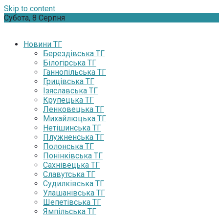
Skip to content
Субота, 8 Серпня
Новини ТГ
Берездівська ТГ
Білогірська ТГ
Ганнопільська ТГ
Грицівська ТГ
Ізяславська ТГ
Крупецька ТГ
Ленковецька ТГ
Михайлюцька ТГ
Нетішинська ТГ
Плужненська ТГ
Полонська ТГ
Понінківська ТГ
Сахнівецька ТГ
Славутська ТГ
Судилківська ТГ
Улашанівська ТГ
Шепетівська ТГ
Ямпільська ТГ