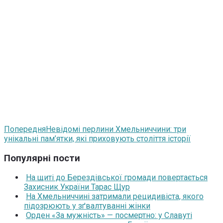
Попередня
Невідомі перлини Хмельниччини: три
унікальні пам’ятки, які приховують століття історії
Популярні пости
На щиті до Берездівської громади повертається
Захисник України Тарас Щур
На Хмельниччині затримали рецидивіста, якого
підозрюють у зґвалтуванні жінки
Орден «За мужність» — посмертно: у Славуті