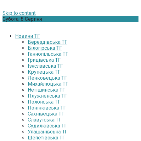
Skip to content
Субота, 8 Серпня
Новини ТГ
Берездівська ТГ
Білогірська ТГ
Ганнопільська ТГ
Грицівська ТГ
Ізяславська ТГ
Крупецька ТГ
Ленковецька ТГ
Михайлюцька ТГ
Нетішинська ТГ
Плужненська ТГ
Полонська ТГ
Понінківська ТГ
Сахнівецька ТГ
Славутська ТГ
Судилківська ТГ
Улашанівська ТГ
Шепетівська ТГ