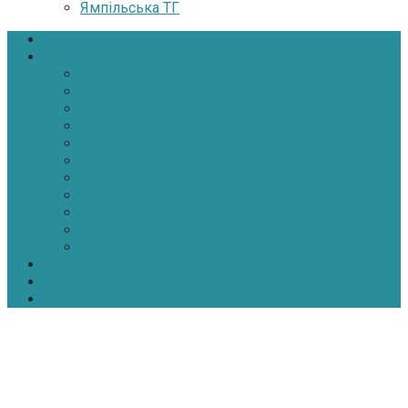
Ямпільська ТГ
Головна
Новини
Політика
Економіка
Інфраструктура
Медицина
Освіта
Культура
Екологія
Суспільство
Спорт
Надзвичайні
АТО-ООС
Інтерв’ю
Про нас
Контакти