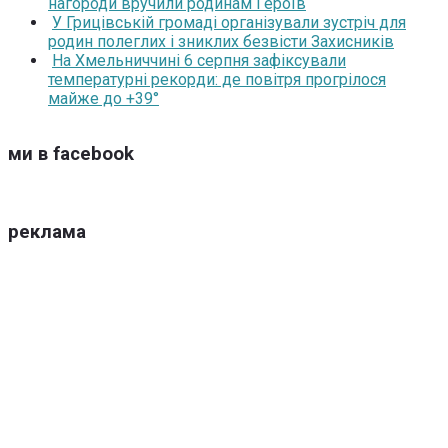
нагороди вручили родинам Героїв
У Грицівській громаді організували зустріч для
родин полеглих і зниклих безвісти Захисників
На Хмельниччині 6 серпня зафіксували
температурні рекорди: де повітря прогрілося
майже до +39°
ми в facebook
реклама