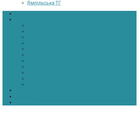
Ямпільська ТГ
Головна
Новини
Політика
Економіка
Інфраструктура
Медицина
Освіта
Культура
Екологія
Суспільство
Спорт
Надзвичайні
АТО-ООС
Інтерв’ю
Про нас
Контакти