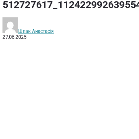
512727617_11242299263955
Шпак Анастасія
27.06.2025