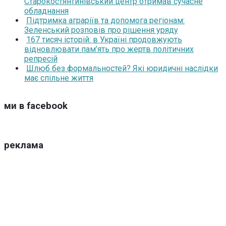
Старокостянтинівський центр отримав сучасне
обладнання
Підтримка аграріїв та допомога регіонам:
Зеленський розповів про рішення уряду
167 тисяч історій: в Україні продовжують
відновлювати пам’ять про жертв політичних
репресій
Шлюб без формальностей? Які юридичні наслідки
має спільне життя
ми в facebook
реклама