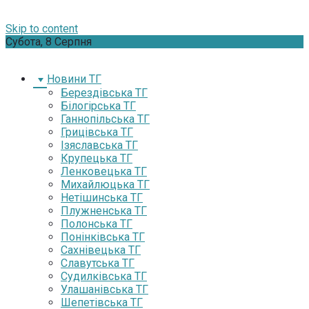
Skip to content
Субота, 8 Серпня
Новини ТГ
Берездівська ТГ
Білогірська ТГ
Ганнопільська ТГ
Грицівська ТГ
Ізяславська ТГ
Крупецька ТГ
Ленковецька ТГ
Михайлюцька ТГ
Нетішинська ТГ
Плужненська ТГ
Полонська ТГ
Понінківська ТГ
Сахнівецька ТГ
Славутська ТГ
Судилківська ТГ
Улашанівська ТГ
Шепетівська ТГ