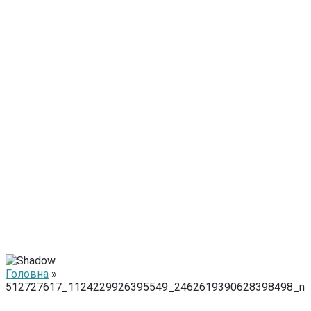
Головна
»
512727617_1124229926395549_2462619390628398498_n