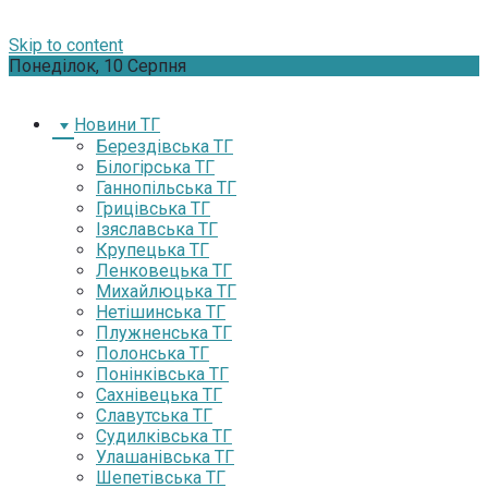
Skip to content
Понеділок, 10 Серпня
Новини ТГ
Берездівська ТГ
Білогірська ТГ
Ганнопільська ТГ
Грицівська ТГ
Ізяславська ТГ
Крупецька ТГ
Ленковецька ТГ
Михайлюцька ТГ
Нетішинська ТГ
Плужненська ТГ
Полонська ТГ
Понінківська ТГ
Сахнівецька ТГ
Славутська ТГ
Судилківська ТГ
Улашанівська ТГ
Шепетівська ТГ