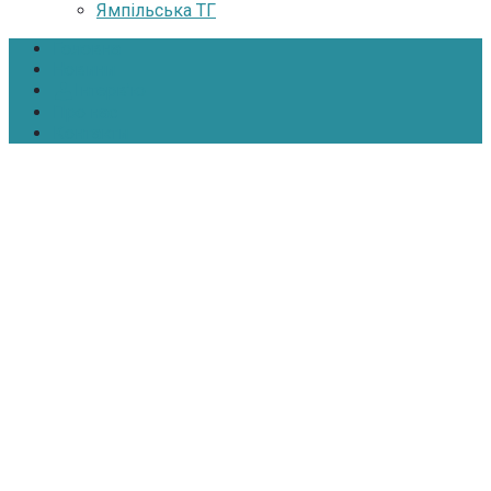
Ямпільська ТГ
Головна
Новини
Інтерв’ю
Про нас
Контакти