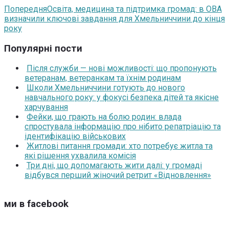
Попередня
Освіта, медицина та підтримка громад: в ОВА
визначили ключові завдання для Хмельниччини до кінця
року
Популярні пости
Після служби — нові можливості: що пропонують
ветеранам, ветеранкам та їхнім родинам
Школи Хмельниччини готують до нового
навчального року: у фокусі безпека дітей та якісне
харчування
Фейки, що грають на болю родин: влада
спростувала інформацію про нібито репатріацію та
ідентифікацію військових
Житлові питання громади: хто потребує житла та
які рішення ухвалила комісія
Три дні, що допомагають жити далі: у громаді
відбувся перший жіночий ретрит «Відновлення»
ми в facebook