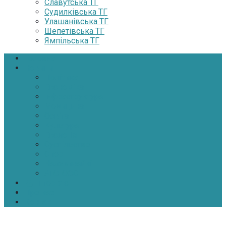
Славутська ТГ
Судилківська ТГ
Улашанівська ТГ
Шепетівська ТГ
Ямпільська ТГ
Головна
Новини
Політика
Економіка
Інфраструктура
Медицина
Освіта
Культура
Екологія
Суспільство
Спорт
Надзвичайні
АТО-ООС
Інтерв’ю
Про нас
Контакти