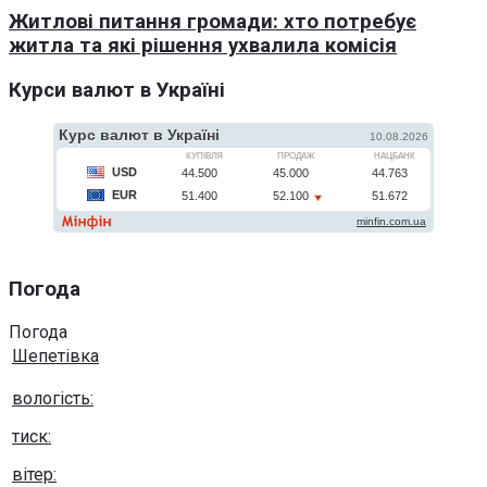
Житлові питання громади: хто потребує
житла та які рішення ухвалила комісія
Курси валют в Україні
Погода
Погода
Шепетівка
вологість:
тиск:
вітер: