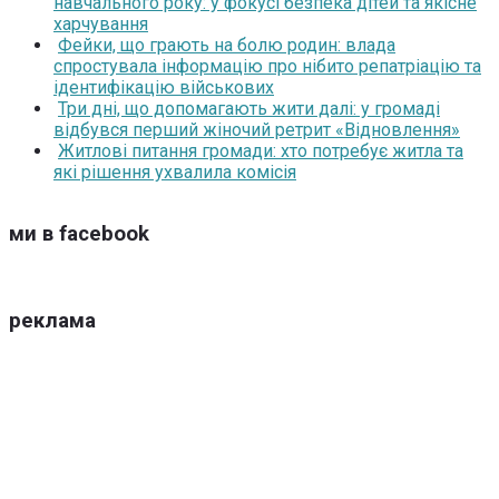
навчального року: у фокусі безпека дітей та якісне
харчування
Фейки, що грають на болю родин: влада
спростувала інформацію про нібито репатріацію та
ідентифікацію військових
Три дні, що допомагають жити далі: у громаді
відбувся перший жіночий ретрит «Відновлення»
Житлові питання громади: хто потребує житла та
які рішення ухвалила комісія
ми в facebook
реклама