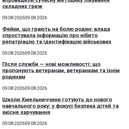
впровадили сучасну методику лікування
складних гриж
09.08.2026
09.08.2026
Фейки, що грають на болю родин: влада
спростувала інформацію про нібито
репатріацію та ідентифікацію військових
09.08.2026
09.08.2026
Після служби — нові можливості: що
пропонують ветеранам, ветеранкам та їхнім
родинам
09.08.2026
09.08.2026
Школи Хмельниччини готують до нового
навчального року: у фокусі безпека дітей та
якісне харчування
09.08.2026
09.08.2026