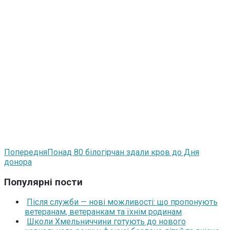
Попередня
Понад 80 білогірчан здали кров до Дня
донора
Популярні пости
Після служби — нові можливості: що пропонують
ветеранам, ветеранкам та їхнім родинам
Школи Хмельниччини готують до нового