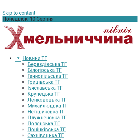
Skip to content
Понеділок, 10 Серпня
Новини ТГ
Берездівська ТГ
Білогірська ТГ
Ганнопільська ТГ
Грицівська ТГ
Ізяславська ТГ
Крупецька ТГ
Ленковецька ТГ
Михайлюцька ТГ
Нетішинська ТГ
Плужненська ТГ
Полонська ТГ
Понінківська ТГ
Сахнівецька ТГ