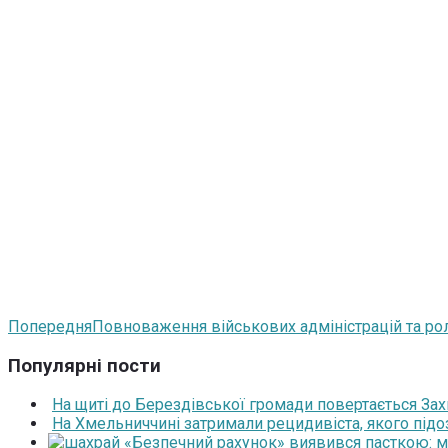
Попередня
Повноваження військових адміністрацій та ро
Популярні пости
На щиті до Берездівської громади повертається За
На Хмельниччині затримали рецидивіста, якого під
«Безпечний рахунок» виявився пасткою: 