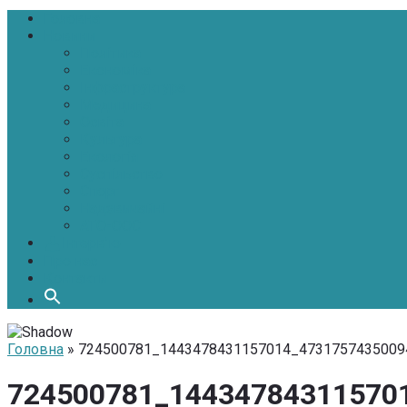
Головна
Новини
Політика
Економіка
Інфраструктура
Медицина
Освіта
Культура
Екологія
Суспільство
Спорт
Надзвичайні
АТО-ООС
Інтерв’ю
Про нас
Контакти
Головна
» 724500781_1443478431157014_4731757435009
724500781_14434784311570