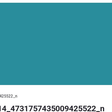
425522_n
14_4731757435009425522_n