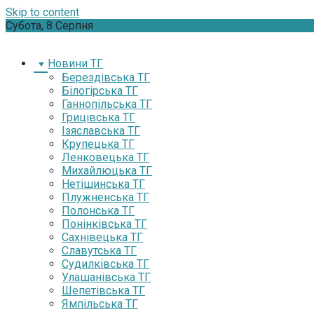
Skip to content
Субота, 8 Серпня
Новини ТГ
Берездівська ТГ
Білогірська ТГ
Ганнопільська ТГ
Грицівська ТГ
Ізяславська ТГ
Крупецька ТГ
Ленковецька ТГ
Михайлюцька ТГ
Нетішинська ТГ
Плужненська ТГ
Полонська ТГ
Понінківська ТГ
Сахнівецька ТГ
Славутська ТГ
Судилківська ТГ
Улашанівська ТГ
Шепетівська ТГ
Ямпільська ТГ