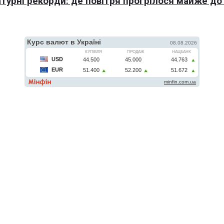
турні рекорди: де повітря прогрілося майже до