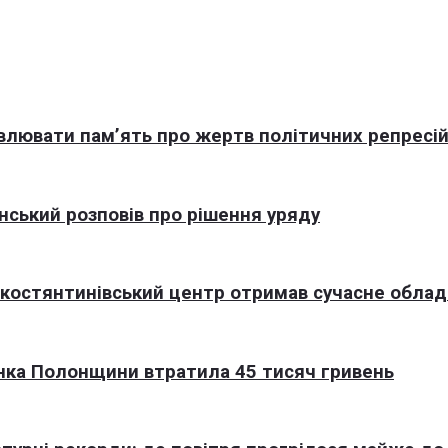
овлювати пам’ять про жертв політичних репресі
нський розповів про рішення уряду
окостянтинівський центр отримав сучасне обла
нка Полонщини втратила 45 тисяч гривень