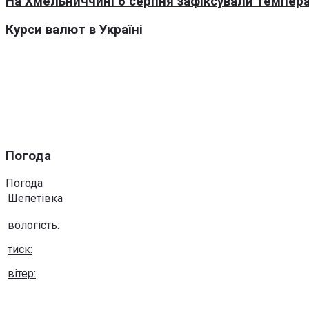
На Хмельниччині 6 серпня зафіксували темпера
Курси валют в Україні
Погода
Погода
Шепетівка
вологість:
тиск:
вітер:
Погода на 10 днів від
sinoptik.ua