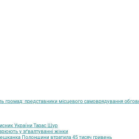
ль громад: представники місцевого самоврядування обгов
хисник України Тарас Щур
озрюють у зґвалтуванні жінки
мешканка Полонщини втратила 45 тисяч гривень