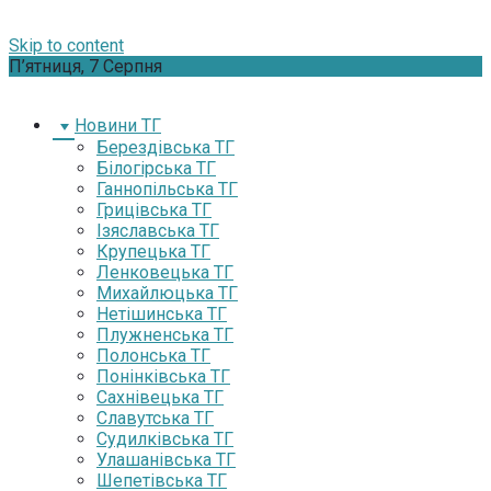
Skip to content
П’ятниця, 7 Серпня
Новини ТГ
Берездівська ТГ
Білогірська ТГ
Ганнопільська ТГ
Грицівська ТГ
Ізяславська ТГ
Крупецька ТГ
Ленковецька ТГ
Михайлюцька ТГ
Нетішинська ТГ
Плужненська ТГ
Полонська ТГ
Понінківська ТГ
Сахнівецька ТГ
Славутська ТГ
Судилківська ТГ
Улашанівська ТГ
Шепетівська ТГ