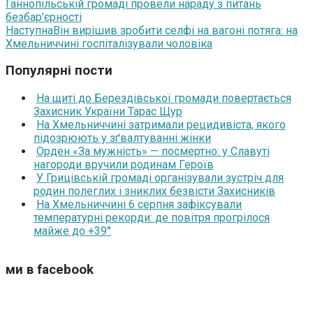
Ганнопільській громаді провели нараду з питань
безбар’єрності
Наступна
Він вирішив зробити селфі на вагоні потяга: на
Хмельниччині госпіталізували чоловіка
Популярні пости
На щиті до Берездівської громади повертається
Захисник України Тарас Щур
На Хмельниччині затримали рецидивіста, якого
підозрюють у зґвалтуванні жінки
Орден «За мужність» — посмертно: у Славуті
нагороди вручили родинам Героїв
У Грицівській громаді організували зустріч для
родин полеглих і зниклих безвісти Захисників
На Хмельниччині 6 серпня зафіксували
температурні рекорди: де повітря прогрілося
майже до +39°
ми в facebook