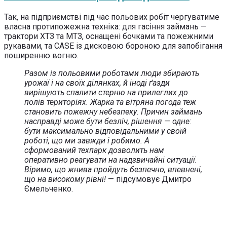
Так, на підприємстві під час польових робіт чергуватиме
власна протипожежна техніка: для гасіння займань —
трактори ХТЗ та МТЗ, оснащені бочками та пожежними
рукавами, та CASE із дисковою бороною для запобігання
поширенню вогню.
Разом із польовими роботами люди збирають
урожаї і на своїх ділянках, й іноді ґазди
вирішують спалити стерню на прилеглих до
полів територіях. Жарка та вітряна погода теж
становить пожежну небезпеку. Причин займань
насправді може бути безліч, рішення — одне:
бути максимально відповідальними у своїй
роботі, що ми завжди і робимо. А
сформований техпарк дозволить нам
оперативно реагувати на надзвичайні ситуації.
Віримо, що жнива пройдуть безпечно, впевнені,
що на високому рівні!
— підсумовує Дмитро
Ємельченко.