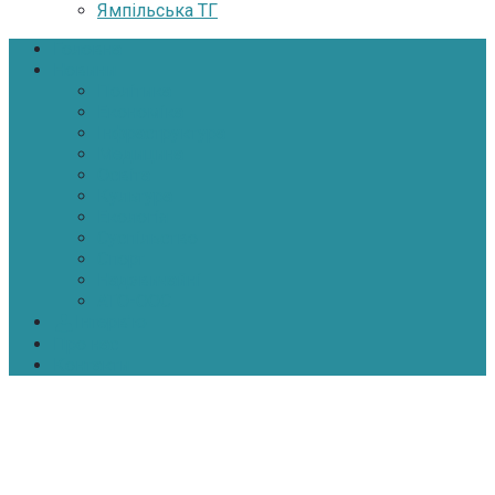
Ямпільська ТГ
Головна
Новини
Політика
Економіка
Інфраструктура
Медицина
Освіта
Культура
Екологія
Суспільство
Спорт
Надзвичайні
АТО-ООС
Інтерв’ю
Про нас
Контакти