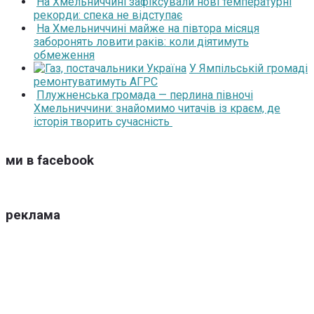
На Хмельниччині зафіксували нові температурні
рекорди: спека не відступає
На Хмельниччині майже на півтора місяця
заборонять ловити раків: коли діятимуть
обмеження
У Ямпільській громаді
ремонтуватимуть АГРС
Плужненська громада — перлина півночі
Хмельниччини: знайомимо читачів із краєм, де
історія творить сучасність
ми в facebook
реклама