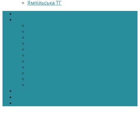
Ямпільська ТГ
Головна
Новини
Політика
Економіка
Інфраструктура
Медицина
Освіта
Культура
Екологія
Суспільство
Спорт
Надзвичайні
АТО-ООС
Інтерв’ю
Про нас
Контакти