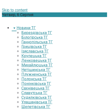
Skip to content
Четвер, 6 Серпня
Новини ТГ
Берездівська ТГ
Білогірська ТГ
Ганнопільська ТГ
Грицівська ТГ
Ізяславська ТГ
Крупецька ТГ
Ленковецька ТГ
Михайлюцька ТГ
Нетішинська ТГ
Плужненська ТГ
Полонська ТГ
Понінківська ТГ
Сахнівецька ТГ
Славутська ТГ
Судилківська ТГ
Улашанівська ТГ
Шепетівська ТГ