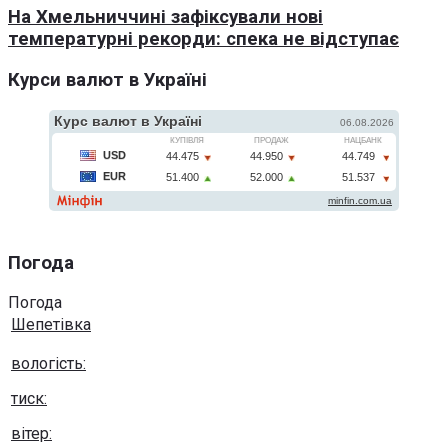
На Хмельниччині зафіксували нові
температурні рекорди: спека не відступає
Курси валют в Україні
Погода
Погода
Шепетівка
вологість:
тиск:
вітер: