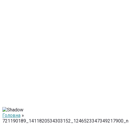
Головна
»
721190189_1411820534303152_1246523347349217900_n