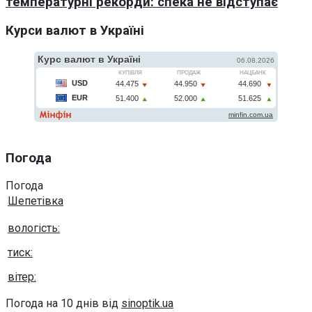
температурні рекорди: спека не відступає
Курси валют в Україні
Погода
Погода
Шепетівка
вологість:
тиск:
вітер:
Погода на 10 днів від
sinoptik.ua