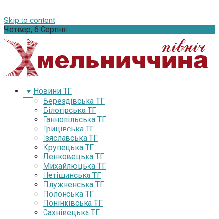
Skip to content
Четвер, 6 Серпня
Новини ТГ
Берездівська ТГ
Білогірська ТГ
Ганнопільська ТГ
Грицівська ТГ
Ізяславська ТГ
Крупецька ТГ
Ленковецька ТГ
Михайлюцька ТГ
Нетішинська ТГ
Плужненська ТГ
Полонська ТГ
Понінківська ТГ
Сахнівецька ТГ