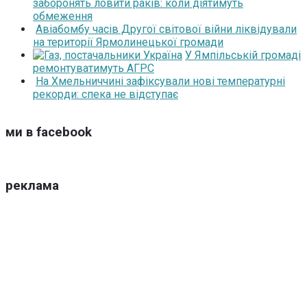
заборонять ловити раків: коли діятимуть
обмеження
Авіабомбу часів Другої світової війни ліквідували
на території Ярмолинецької громади
У Ямпільській громаді
ремонтуватимуть АГРС
На Хмельниччині зафіксували нові температурні
рекорди: спека не відступає
ми в facebook
реклама