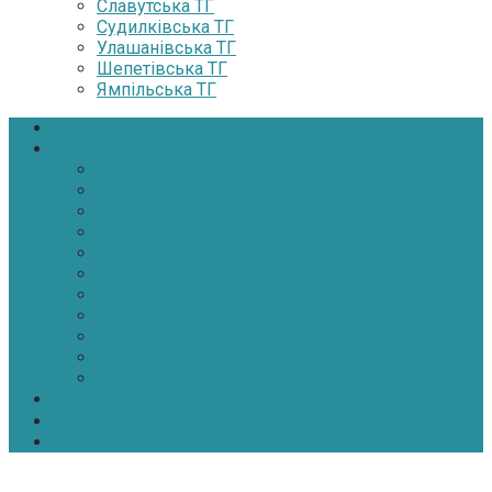
Славутська ТГ
Судилківська ТГ
Улашанівська ТГ
Шепетівська ТГ
Ямпільська ТГ
Головна
Новини
Політика
Економіка
Інфраструктура
Медицина
Освіта
Культура
Екологія
Суспільство
Спорт
Надзвичайні
АТО-ООС
Інтерв’ю
Про нас
Контакти