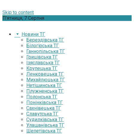
Skip to content
П’ятниця, 7 Серпня
Новини ТГ
Берездівська ТГ
Білогірська ТГ
Ганнопільська ТГ
Грицівська ТГ
Ізяславська ТГ
Крупецька ТГ
Ленковецька ТГ
Михайлюцька ТГ
Нетішинська ТГ
Плужненська ТГ
Полонська ТГ
Понінківська ТГ
Сахнівецька ТГ
Славутська ТГ
Судилківська ТГ
Улашанівська ТГ
Шепетівська ТГ