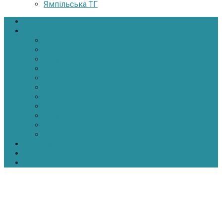
Ямпільська ТГ
Головна
Новини
Політика
Економіка
Інфраструктура
Медицина
Освіта
Культура
Екологія
Суспільство
Спорт
Надзвичайні
АТО-ООС
Інтерв’ю
Про нас
Контакти