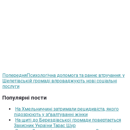
Попередня
Психологічна допомога та раннє втручання: у
Шепетівській громаді впроваджують нові соціальні
послуги
Популярні пости
На Хмельниччині затримали рецидивіста, якого
підозрюють у зґвалтуванні жінки
На щиті до Берездівської громади повертається
Захисник України Тарас Щур