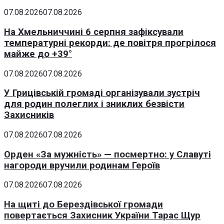
07.08.2026
07.08.2026
На Хмельниччині 6 серпня зафіксували
температурні рекорди: де повітря прогрілося
майже до +39°
07.08.2026
07.08.2026
У Грицівській громаді організували зустріч
для родин полеглих і зниклих безвісти
Захисників
07.08.2026
07.08.2026
Орден «За мужність» — посмертно: у Славуті
нагороди вручили родинам Героїв
07.08.2026
07.08.2026
На щиті до Берездівської громади
повертається Захисник України Тарас Щур