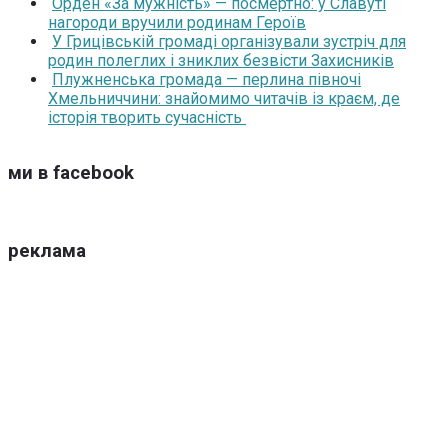
Орден «За мужність» — посмертно: у Славуті
нагороди вручили родинам Героїв
У Грицівській громаді організували зустріч для
родин полеглих і зниклих безвісти Захисників
Плужненська громада — перлина півночі
Хмельниччини: знайомимо читачів із краєм, де
історія творить сучасність
ми в facebook
реклама