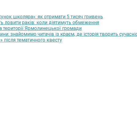
нок школяра»: як отримати 5 тисяч гривень
ть ловити раків: коли діятимуть обмеження
на території Ярмолинецької громади
и: знайомимо читачів із краєм, де історія творить сучасні
» після тематичного квесту