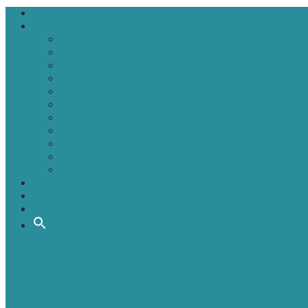
Головна
Новини
Політика
Економіка
Інфраструктура
Медицина
Освіта
Культура
Екологія
Суспільство
Спорт
Надзвичайні
АТО-ООС
Інтерв’ю
Про нас
Контакти