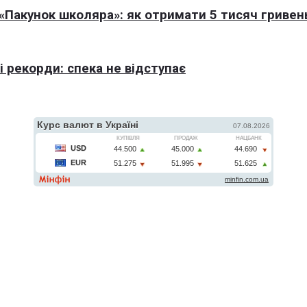
Пакунок школяра»: як отримати 5 тисяч гривен
 рекорди: спека не відступає