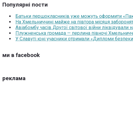
Популярні пости
Батьки першокласників уже можуть оформити «Паку
На Хмельниччині майже на півтора місяця забороня
Авіабомбу часів Другої світової війни ліквідували 
Плужненська громада — перлина півночі Хмельниччин
У Славуті юні учасники отримали «Дипломи безпеки
ми в facebook
реклама