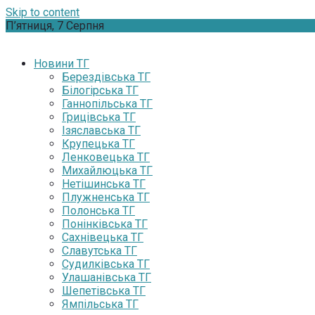
Skip to content
П’ятниця, 7 Серпня
Новини ТГ
Берездівська ТГ
Білогірська ТГ
Ганнопільська ТГ
Грицівська ТГ
Ізяславська ТГ
Крупецька ТГ
Ленковецька ТГ
Михайлюцька ТГ
Нетішинська ТГ
Плужненська ТГ
Полонська ТГ
Понінківська ТГ
Сахнівецька ТГ
Славутська ТГ
Судилківська ТГ
Улашанівська ТГ
Шепетівська ТГ
Ямпільська ТГ