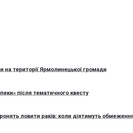
али на території Ярмолинецької громади
пеки» після тематичного квесту
оронять ловити раків: коли діятимуть обмеженн