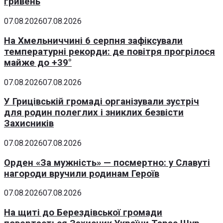
гривень
07.08.2026
07.08.2026
На Хмельниччині 6 серпня зафіксували
температурні рекорди: де повітря прогрілося
майже до +39°
07.08.2026
07.08.2026
У Грицівській громаді організували зустріч
для родин полеглих і зниклих безвісти
Захисників
07.08.2026
07.08.2026
Орден «За мужність» — посмертно: у Славуті
нагороди вручили родинам Героїв
07.08.2026
07.08.2026
На щиті до Берездівської громади