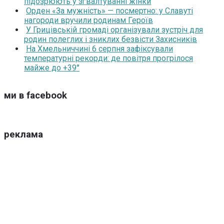
підозрюють у зґвалтуванні жінки
Орден «За мужність» — посмертно: у Славуті
нагороди вручили родинам Героїв
У Грицівській громаді організували зустріч для
родин полеглих і зниклих безвісти Захисників
На Хмельниччині 6 серпня зафіксували
температурні рекорди: де повітря прогрілося
майже до +39°
ми в facebook
реклама