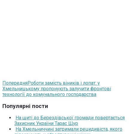
Попередня
Роботи замість віників і лопат: у
Хмельницькому пропонують залучити фронтові
технології до комунального господарства
Популярні пости
На щиті до Берездівської громади повертається
Захисник України Тарас Щур
На Хмельниччині затримали рецидивіста, якого