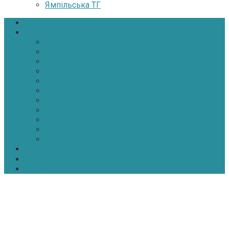
Ямпільська ТГ
Головна
Новини
Політика
Економіка
Інфраструктура
Медицина
Освіта
Культура
Екологія
Суспільство
Спорт
Надзвичайні
АТО-ООС
Інтерв’ю
Про нас
Контакти