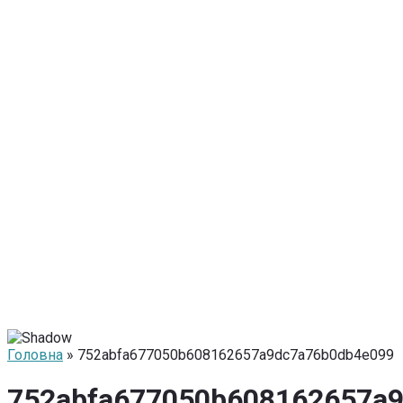
Головна
» 752abfa677050b608162657a9dc7a76b0db4e099
752abfa677050b608162657a