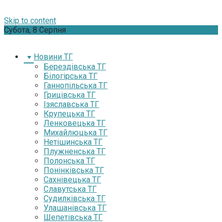
Skip to content
Субота, 8 Серпня
Новини ТГ
Берездівська ТГ
Білогірська ТГ
Ганнопільська ТГ
Грицівська ТГ
Ізяславська ТГ
Крупецька ТГ
Ленковецька ТГ
Михайлюцька ТГ
Нетішинська ТГ
Плужненська ТГ
Полонська ТГ
Понінківська ТГ
Сахнівецька ТГ
Славутська ТГ
Судилківська ТГ
Улашанівська ТГ
Шепетівська ТГ