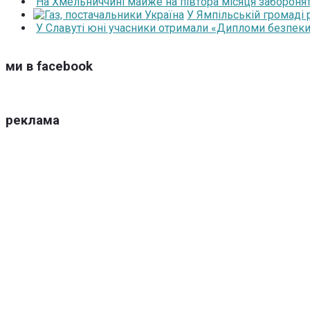
На Хмельниччині майже на півтора місяця забороня
У Ямпільській громаді
У Славуті юні учасники отримали «Дипломи безпеки
ми в facebook
реклама