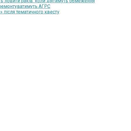
ть ловити раків: коли діятимуть обмеження
 ремонтуватимуть АГРС
» після тематичного квесту