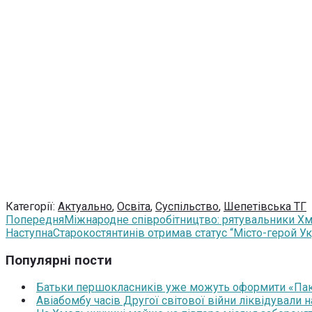
Категорії:
Актуально
,
Освіта
,
Суспільство
,
Шепетівська ТГ
Попередня
Міжнародне співробітництво: рятувальники Х
Наступна
Старокостянтинів отримав статус “Місто-герой Ук
Популярні пости
Батьки першокласників уже можуть оформити «Паку
Авіабомбу часів Другої світової війни ліквідували 