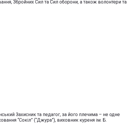
ання, Збройних Сил та Сил оборони, а також волонтери та
нський Захисник та педагог, за його плечима – не одне
овання “Сокіл” (“Джура”), виховник куреня ім. Б.