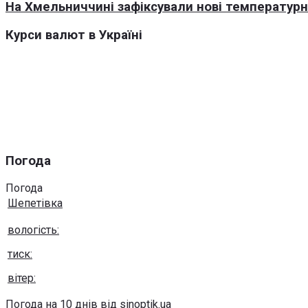
На Хмельниччині зафіксували нові температурні
Курси валют в Україні
Погода
Погода
Шепетівка
вологість:
тиск:
вітер:
Погода на 10 днів від
sinoptik.ua