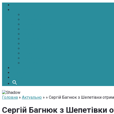
Головна
Новини
Політика
Економіка
Інфраструктура
Медицина
Освіта
Культура
Екологія
Суспільство
Спорт
Надзвичайні
АТО-ООС
Інтерв’ю
Про нас
Контакти
Головна
»
Актуально
» » Сергій Багнюк з Шепетівки отри
Сергій Багнюк з Шепетівки 