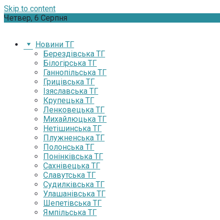
Skip to content
Четвер, 6 Серпня
Новини ТГ
Берездівська ТГ
Білогірська ТГ
Ганнопільська ТГ
Грицівська ТГ
Ізяславська ТГ
Крупецька ТГ
Ленковецька ТГ
Михайлюцька ТГ
Нетішинська ТГ
Плужненська ТГ
Полонська ТГ
Понінківська ТГ
Сахнівецька ТГ
Славутська ТГ
Судилківська ТГ
Улашанівська ТГ
Шепетівська ТГ
Ямпільська ТГ