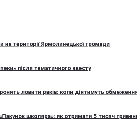
али на території Ярмолинецької громади
пеки» після тематичного квесту
оронять ловити раків: коли діятимуть обмеженн
Пакунок школяра»: як отримати 5 тисяч гривен