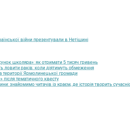
раїнської війни презентували в Нетішині
нок школяра»: як отримати 5 тисяч гривень
ть ловити раків: коли діятимуть обмеження
на території Ярмолинецької громади
» після тематичного квесту
и: знайомимо читачів із краєм, де історія творить сучасні