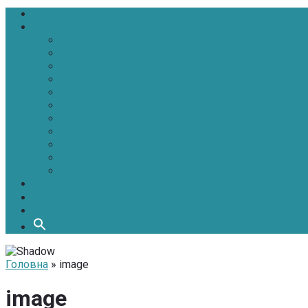
Головна
Новини
Політика
Економіка
Інфраструктура
Медицина
Освіта
Культура
Екологія
Суспільство
Спорт
Надзвичайні
АТО-ООС
Інтерв’ю
Про нас
Контакти
Головна
» image
image