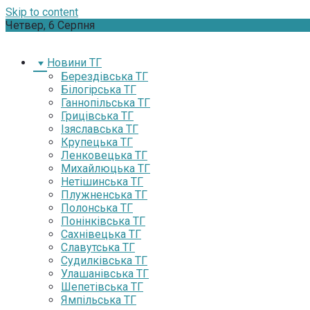
Skip to content
Четвер, 6 Серпня
Новини ТГ
Берездівська ТГ
Білогірська ТГ
Ганнопільська ТГ
Грицівська ТГ
Ізяславська ТГ
Крупецька ТГ
Ленковецька ТГ
Михайлюцька ТГ
Нетішинська ТГ
Плужненська ТГ
Полонська ТГ
Понінківська ТГ
Сахнівецька ТГ
Славутська ТГ
Судилківська ТГ
Улашанівська ТГ
Шепетівська ТГ
Ямпільська ТГ