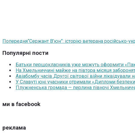
Попередня
“Сержант В’юн”: історію ветерана російсько-ук
Популярні пости
Батьки першокласників уже можуть оформити «Паку
На Хмельниччині майже на півтора місяця забороня
Авіабомбу часів Другої світової війни ліквідували 
У Славуті юні учасники отримали «Дипломи безпеки
Плужненська громада — перлина півночі Хмельниччин
ми в facebook
реклама