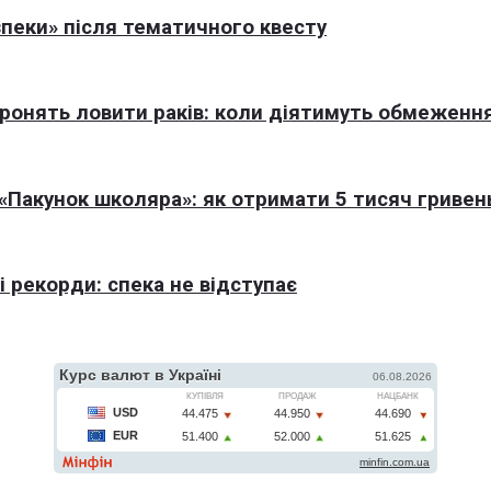
пеки» після тематичного квесту
оронять ловити раків: коли діятимуть обмеженн
Пакунок школяра»: як отримати 5 тисяч гривен
 рекорди: спека не відступає