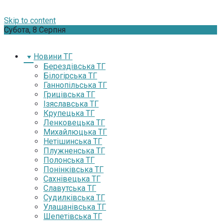
Skip to content
Субота, 8 Серпня
Новини ТГ
Берездівська ТГ
Білогірська ТГ
Ганнопільська ТГ
Грицівська ТГ
Ізяславська ТГ
Крупецька ТГ
Ленковецька ТГ
Михайлюцька ТГ
Нетішинська ТГ
Плужненська ТГ
Полонська ТГ
Понінківська ТГ
Сахнівецька ТГ
Славутська ТГ
Судилківська ТГ
Улашанівська ТГ
Шепетівська ТГ