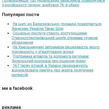
Попередня
Ще 160 українських Захисників повернулися
з російського полону: відбувся 76-й обмін
Популярні пости
На щиті до Берездівської громади повертається
Захисник України Тарас Щур
Соціальні послуги стають доступнішими:
Старокостянтинівський центр отримав сучасне
обладнання
На Хмельниччині затримали рецидивіста, якого
підозрюють у зґвалтуванні жінки
Підтримка аграріїв та допомога регіонам:
Зеленський розповів про рішення уряду
167 тисяч історій: в Україні продовжують
відновлювати пам’ять про жертв політичних
репресій
ми в facebook
реклама