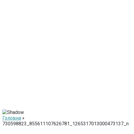
Головна
»
730598823_855611107626781_1265317013000473137_n