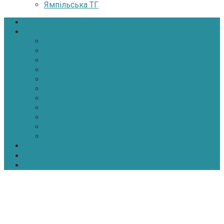
Ямпільська ТГ
Головна
Новини
Політика
Економіка
Інфраструктура
Медицина
Освіта
Культура
Екологія
Суспільство
Спорт
Надзвичайні
АТО-ООС
Інтерв’ю
Про нас
Контакти