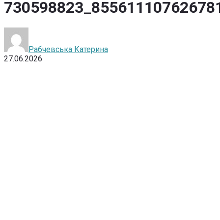
730598823_85561110762678
Рабчевська Катерина
27.06.2026