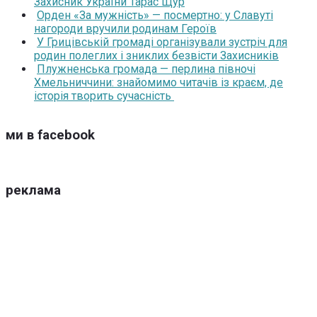
Захисник України Тарас Щур
Орден «За мужність» — посмертно: у Славуті
нагороди вручили родинам Героїв
У Грицівській громаді організували зустріч для
родин полеглих і зниклих безвісти Захисників
Плужненська громада — перлина півночі
Хмельниччини: знайомимо читачів із краєм, де
історія творить сучасність
ми в facebook
реклама