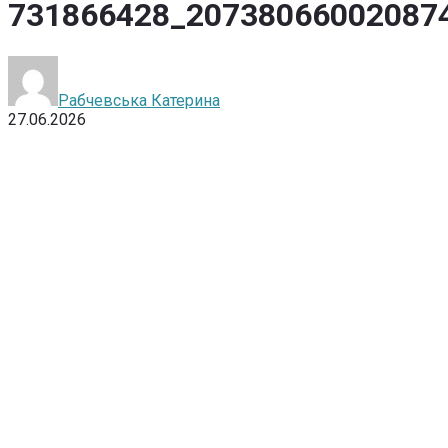
731866428_20738066002087
Рабчевська Катерина
27.06.2026