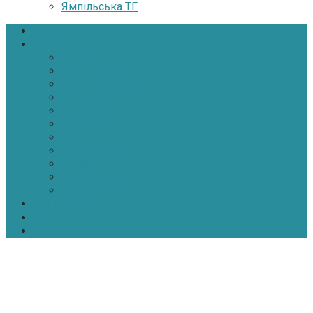
Ямпільська ТГ
Головна
Новини
Політика
Економіка
Інфраструктура
Медицина
Освіта
Культура
Екологія
Суспільство
Спорт
Надзвичайні
АТО-ООС
Інтерв’ю
Про нас
Контакти