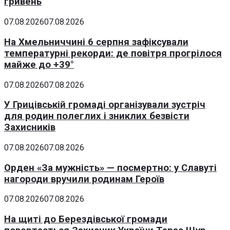
гривень
07.08.2026
07.08.2026
На Хмельниччині 6 серпня зафіксували
температурні рекорди: де повітря прогрілося
майже до +39°
07.08.2026
07.08.2026
У Грицівській громаді організували зустріч
для родин полеглих і зниклих безвісти
Захисників
07.08.2026
07.08.2026
Орден «За мужність» — посмертно: у Славуті
нагороди вручили родинам Героїв
07.08.2026
07.08.2026
На щиті до Берездівської громади