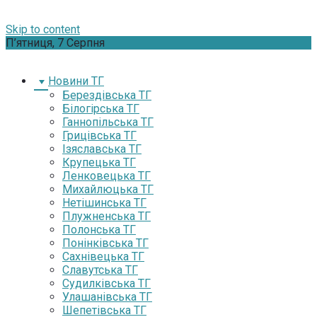
Skip to content
П’ятниця, 7 Серпня
Новини ТГ
Берездівська ТГ
Білогірська ТГ
Ганнопільська ТГ
Грицівська ТГ
Ізяславська ТГ
Крупецька ТГ
Ленковецька ТГ
Михайлюцька ТГ
Нетішинська ТГ
Плужненська ТГ
Полонська ТГ
Понінківська ТГ
Сахнівецька ТГ
Славутська ТГ
Судилківська ТГ
Улашанівська ТГ
Шепетівська ТГ