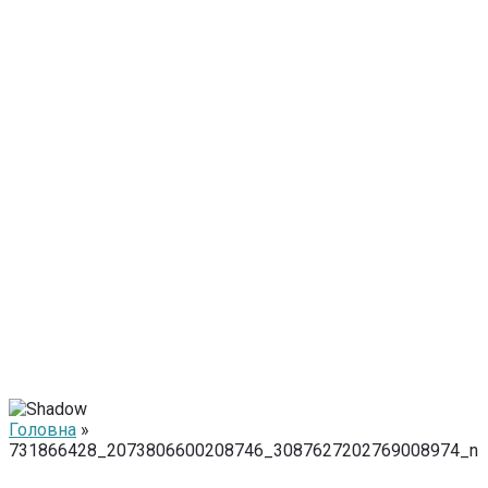
Головна
»
731866428_2073806600208746_3087627202769008974_n