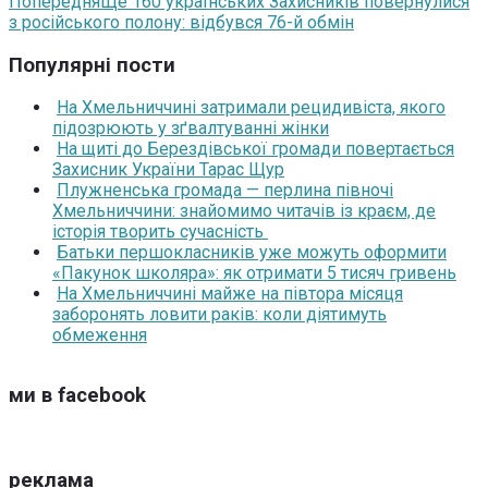
Попередня
Ще 160 українських Захисників повернулися
з російського полону: відбувся 76-й обмін
Популярні пости
На Хмельниччині затримали рецидивіста, якого
підозрюють у зґвалтуванні жінки
На щиті до Берездівської громади повертається
Захисник України Тарас Щур
Плужненська громада — перлина півночі
Хмельниччини: знайомимо читачів із краєм, де
історія творить сучасність
Батьки першокласників уже можуть оформити
«Пакунок школяра»: як отримати 5 тисяч гривень
На Хмельниччині майже на півтора місяця
заборонять ловити раків: коли діятимуть
обмеження
ми в facebook
реклама