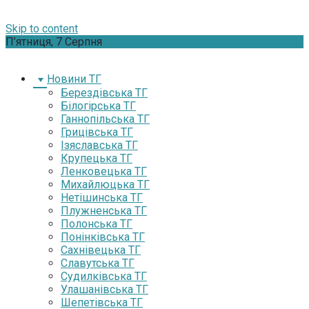
Skip to content
П’ятниця, 7 Серпня
Новини ТГ
Берездівська ТГ
Білогірська ТГ
Ганнопільська ТГ
Грицівська ТГ
Ізяславська ТГ
Крупецька ТГ
Ленковецька ТГ
Михайлюцька ТГ
Нетішинська ТГ
Плужненська ТГ
Полонська ТГ
Понінківська ТГ
Сахнівецька ТГ
Славутська ТГ
Судилківська ТГ
Улашанівська ТГ
Шепетівська ТГ