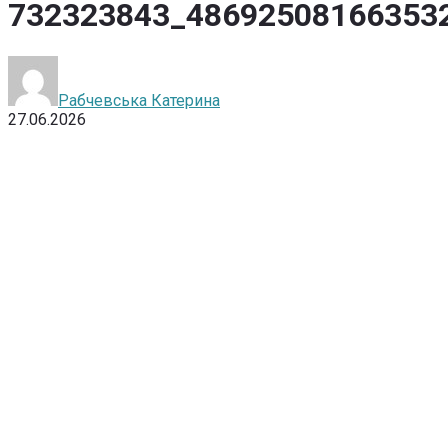
732323843_48692508166353
Рабчевська Катерина
27.06.2026