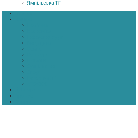
Ямпільська ТГ
Головна
Новини
Політика
Економіка
Інфраструктура
Медицина
Освіта
Культура
Екологія
Суспільство
Спорт
Надзвичайні
АТО-ООС
Інтерв’ю
Про нас
Контакти