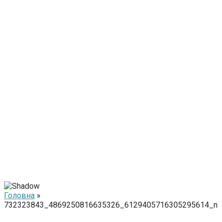
Головна
»
732323843_4869250816635326_6129405716305295614_n