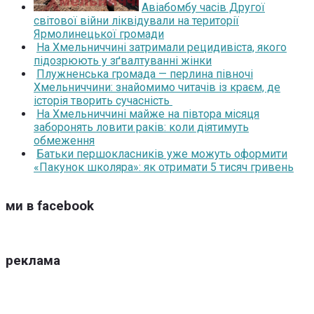
Авіабомбу часів Другої
світової війни ліквідували на території
Ярмолинецької громади
На Хмельниччині затримали рецидивіста, якого
підозрюють у зґвалтуванні жінки
Плужненська громада — перлина півночі
Хмельниччини: знайомимо читачів із краєм, де
історія творить сучасність
На Хмельниччині майже на півтора місяця
заборонять ловити раків: коли діятимуть
обмеження
Батьки першокласників уже можуть оформити
«Пакунок школяра»: як отримати 5 тисяч гривень
ми в facebook
реклама