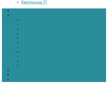
Ямпільська ТГ
Головна
Новини
Політика
Економіка
Інфраструктура
Медицина
Освіта
Культура
Екологія
Суспільство
Спорт
Надзвичайні
АТО-ООС
Інтерв’ю
Про нас
Контакти