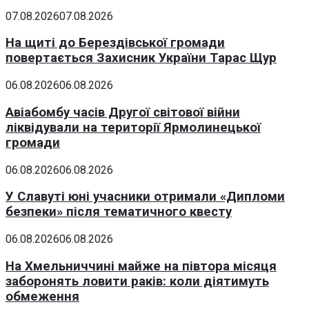
07.08.2026
07.08.2026
На щиті до Берездівської громади
повертається Захисник України Тарас Щур
06.08.2026
06.08.2026
Авіабомбу часів Другої світової війни
ліквідували на території Ярмолинецької
громади
06.08.2026
06.08.2026
У Славуті юні учасники отримали «Дипломи
безпеки» після тематичного квесту
06.08.2026
06.08.2026
На Хмельниччині майже на півтора місяця
заборонять ловити раків: коли діятимуть
обмеження