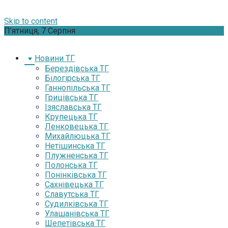
Skip to content
П’ятниця, 7 Серпня
Новини ТГ
Берездівська ТГ
Білогірська ТГ
Ганнопільська ТГ
Грицівська ТГ
Ізяславська ТГ
Крупецька ТГ
Ленковецька ТГ
Михайлюцька ТГ
Нетішинська ТГ
Плужненська ТГ
Полонська ТГ
Понінківська ТГ
Сахнівецька ТГ
Славутська ТГ
Судилківська ТГ
Улашанівська ТГ
Шепетівська ТГ