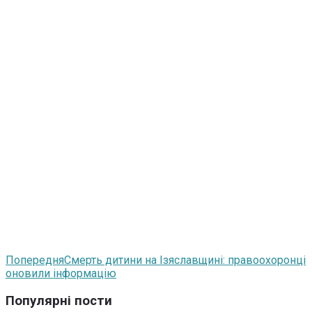
Попередня
Смерть дитини на Ізяславщині: правоохоронці
оновили інформацію
Популярні пости