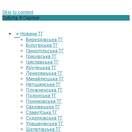
Skip to content
Субота, 8 Серпня
Новини ТГ
Берездівська ТГ
Білогірська ТГ
Ганнопільська ТГ
Грицівська ТГ
Ізяславська ТГ
Крупецька ТГ
Ленковецька ТГ
Михайлюцька ТГ
Нетішинська ТГ
Плужненська ТГ
Полонська ТГ
Понінківська ТГ
Сахнівецька ТГ
Славутська ТГ
Судилківська ТГ
Улашанівська ТГ
Шепетівська ТГ