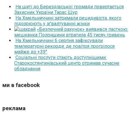
На щиті до Берездівської громади повертається
Захисник України Тарас Щур
На Хмельниччині затримали рецидивіста, якого
підозрюють у зґвалтуванні жінки
«Безпечний рахунок» виявився пасткою:
мешканка Полонщини втратила 45 тисяч гривень
На Хмельниччині 6 серпня зафіксували
температурні рекорди: де повітря прогрілося
майже до +39°
Соціальні послуги стають доступнішими:
Старокостянтинівський центр отримав сучасне
обладнання
ми в facebook
реклама