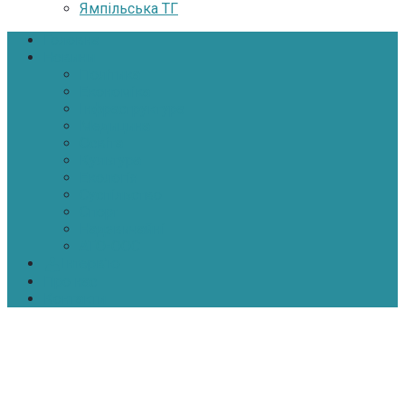
Ямпільська ТГ
Головна
Новини
Політика
Економіка
Інфраструктура
Медицина
Освіта
Культура
Екологія
Суспільство
Спорт
Надзвичайні
АТО-ООС
Інтерв’ю
Про нас
Контакти