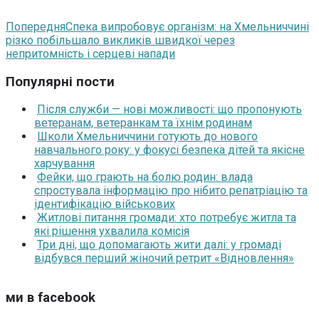
Попередня
Спека випробовує організм: на Хмельниччині
різко побільшало викликів швидкої через
непритомність і серцеві напади
Популярні пости
Після служби — нові можливості: що пропонують
ветеранам, ветеранкам та їхнім родинам
Школи Хмельниччини готують до нового
навчального року: у фокусі безпека дітей та якісне
харчування
Фейки, що грають на болю родин: влада
спростувала інформацію про нібито репатріацію та
ідентифікацію військових
Житлові питання громади: хто потребує житла та
які рішення ухвалила комісія
Три дні, що допомагають жити далі: у громаді
відбувся перший жіночий ретрит «Відновлення»
ми в facebook