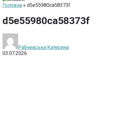
Головна
» d5e55980ca58373f
d5e55980ca58373f
Рабчевська Катерина
03.07.2026