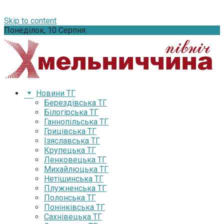
Skip to content
Понеділок, 10 Серпня
Новини ТГ
Берездівська ТГ
Білогірська ТГ
Ганнопільська ТГ
Грицівська ТГ
Ізяславська ТГ
Крупецька ТГ
Ленковецька ТГ
Михайлюцька ТГ
Нетішинська ТГ
Плужненська ТГ
Полонська ТГ
Понінківська ТГ
Сахнівецька ТГ