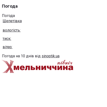
Погода
Погода
Шепетівка
вологість:
тиск:
вітер:
Погода на 10 днів від
sinoptik.ua
Використання будь-яких матеріалів, розміщених на сайті,
дозволяється за умови посилання на сайт khmel-
pivnich.info
post@khmel-pivnich.info
Copyright © 2020-2026 Всі права захищено.