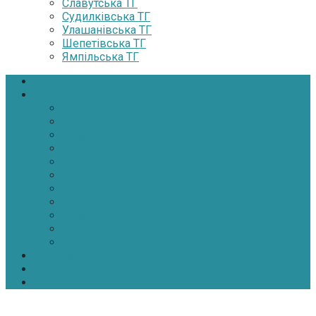
Славутська ТГ
Судилківська ТГ
Улашанівська ТГ
Шепетівська ТГ
Ямпільська ТГ
Головна
Новини
Політика
Економіка
Інфраструктура
Медицина
Освіта
Культура
Екологія
Суспільство
Спорт
Надзвичайні
АТО-ООС
Інтерв’ю
Про нас
Контакти